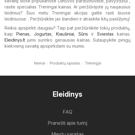
savaitę šiose populiariose Lietuvos parduotuvėse, pavyzdžiui ,
rasite specialias Treningai kainas. Ar peržiūrėjote jų naujausius
leidinius? Šiuo metu Treningai akcijas galite rasti šiuose
leidiniuose: . Peržiūrėkite jas šiandien ir atraskite kitų pasiūlymų!
Reikia apsipirkti daugiau? Taip pat peržiūrėkite tokių produktų,
kaip
Pienas
,
Jogurtas
,
Kiaušiniai
,
Sūris
ir
Sviestas
kainas.
Eleidinys.lt
jums surinko geriausias kainas. Sutaupykite pinigų
kiekvieną savaitę apsipirkdami su mumis.
Namai
Produktų sąrašas
Treningai
Eleidinys
FAQ
Pranešti apie turinį
Miestų sąrašas