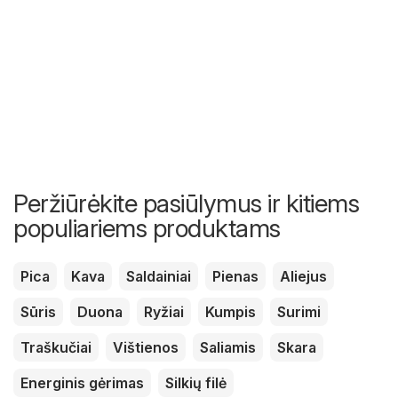
Peržiūrėkite pasiūlymus ir kitiems
populiariems produktams
Pica
Kava
Saldainiai
Pienas
Aliejus
Sūris
Duona
Ryžiai
Kumpis
Surimi
Traškučiai
Vištienos
Saliamis
Skara
Energinis gėrimas
Silkių filė