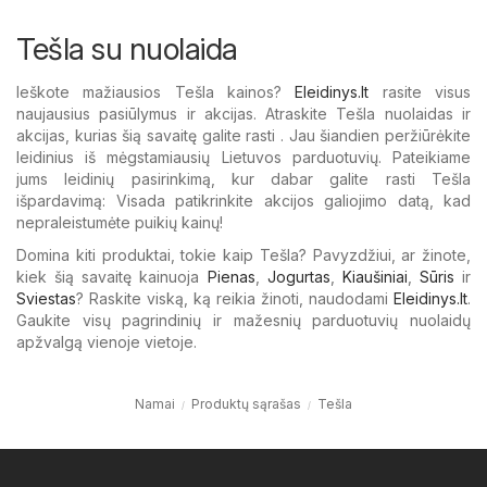
Tešla su nuolaida
Ieškote mažiausios Tešla kainos?
Eleidinys.lt
rasite visus
naujausius pasiūlymus ir akcijas. Atraskite Tešla nuolaidas ir
akcijas, kurias šią savaitę galite rasti . Jau šiandien peržiūrėkite
leidinius iš mėgstamiausių Lietuvos parduotuvių. Pateikiame
jums leidinių pasirinkimą, kur dabar galite rasti Tešla
išpardavimą: Visada patikrinkite akcijos galiojimo datą, kad
nepraleistumėte puikių kainų!
Domina kiti produktai, tokie kaip Tešla? Pavyzdžiui, ar žinote,
kiek šią savaitę kainuoja
Pienas
,
Jogurtas
,
Kiaušiniai
,
Sūris
ir
Sviestas
? Raskite viską, ką reikia žinoti, naudodami
Eleidinys.lt
.
Gaukite visų pagrindinių ir mažesnių parduotuvių nuolaidų
apžvalgą vienoje vietoje.
Namai
Produktų sąrašas
Tešla