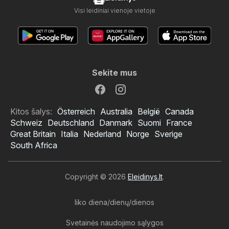
Visi leidiniai vienoje vietoje
Sekite mus
Kitos šalys:
Österreich
Australia
België
Canada
Schweiz
Deutschland
Danmark
Suomi
France
Great Britain
Italia
Nederland
Norge
Sverige
South Africa
Copyright © 2026
Eleidinys.lt
.
liko diena/dienų/dienos
Svetainės naudojimo sąlygos