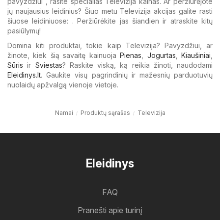
pavyzdžiui , rasite specialias Televizija kainas. Ar peržiūrėjote
jų naujausius leidinius? Šiuo metu Televizija akcijas galite rasti
šiuose leidiniuose: . Peržiūrėkite jas šiandien ir atraskite kitų
pasiūlymų!
Domina kiti produktai, tokie kaip Televizija? Pavyzdžiui, ar
žinote, kiek šią savaitę kainuoja
Pienas
,
Jogurtas
,
Kiaušiniai
,
Sūris
ir
Sviestas
? Raskite viską, ką reikia žinoti, naudodami
Eleidinys.lt
. Gaukite visų pagrindinių ir mažesnių parduotuvių
nuolaidų apžvalgą vienoje vietoje.
Namai
Produktų sąrašas
Televizija
Eleidinys
FAQ
Pranešti apie turinį