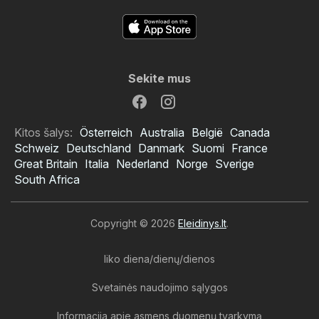
Sekite mus
Kitos šalys:
Österreich
Australia
België
Canada
Schweiz
Deutschland
Danmark
Suomi
France
Great Britain
Italia
Nederland
Norge
Sverige
South Africa
Copyright © 2026
Eleidinys.lt
.
liko diena/dienų/dienos
Svetainės naudojimo sąlygos
Informacija apie asmens duomenų tvarkymą