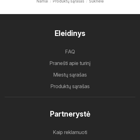
Namai
Produktų sąrašas
Suknelė
Eleidinys
FAQ
Pranešti apie turinį
Miestų sąrašas
Produktų sąrašas
Partnerystė
Kaip reklamuoti