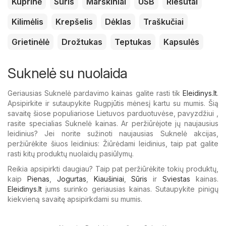
Kuprinė
Sūris
Marškiniai
USB
Riešutai
Kilimėlis
Krepšelis
Dėklas
Traškučiai
Grietinėlė
Drožtukas
Teptukas
Kapsulės
Suknelė su nuolaida
Geriausias Suknelė pardavimo kainas galite rasti tik
Eleidinys.lt
.
Apsipirkite ir sutaupykite Rugpjūtis mėnesį kartu su mumis. Šią
savaitę šiose populiariose Lietuvos parduotuvėse, pavyzdžiui ,
rasite specialias Suknelė kainas. Ar peržiūrėjote jų naujausius
leidinius? Jei norite sužinoti naujausias Suknelė akcijas,
peržiūrėkite šiuos leidinius: Žiūrėdami leidinius, taip pat galite
rasti kitų produktų nuolaidų pasiūlymų.
Reikia apsipirkti daugiau? Taip pat peržiūrėkite tokių produktų,
kaip
Pienas
,
Jogurtas
,
Kiaušiniai
,
Sūris
ir
Sviestas
kainas.
Eleidinys.lt
jums surinko geriausias kainas. Sutaupykite pinigų
kiekvieną savaitę apsipirkdami su mumis.