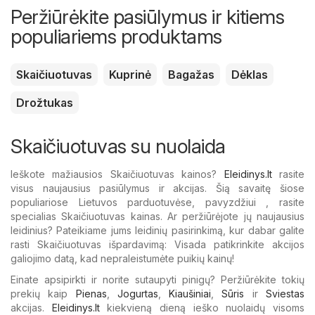
Peržiūrėkite pasiūlymus ir kitiems
populiariems produktams
Skaičiuotuvas
Kuprinė
Bagažas
Dėklas
Drožtukas
Skaičiuotuvas su nuolaida
Ieškote mažiausios Skaičiuotuvas kainos?
Eleidinys.lt
rasite
visus naujausius pasiūlymus ir akcijas. Šią savaitę šiose
populiariose Lietuvos parduotuvėse, pavyzdžiui , rasite
specialias Skaičiuotuvas kainas. Ar peržiūrėjote jų naujausius
leidinius? Pateikiame jums leidinių pasirinkimą, kur dabar galite
rasti Skaičiuotuvas išpardavimą: Visada patikrinkite akcijos
galiojimo datą, kad nepraleistumėte puikių kainų!
Einate apsipirkti ir norite sutaupyti pinigų? Peržiūrėkite tokių
prekių kaip
Pienas
,
Jogurtas
,
Kiaušiniai
,
Sūris
ir
Sviestas
akcijas.
Eleidinys.lt
kiekvieną dieną ieško nuolaidų visoms