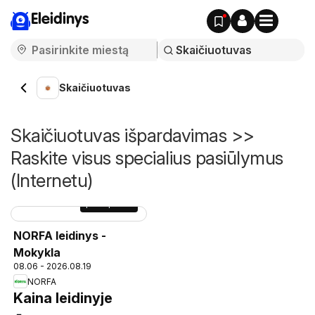
Eleidinys
Skaičiuotuvas
Skaičiuotuvas išpardavimas >>
Raskite visus specialius pasiūlymus
(Internetu)
puslapis
15
NORFA leidinys -
Mokykla
08.06 - 2026.08.19
NORFA
Kaina leidinyje