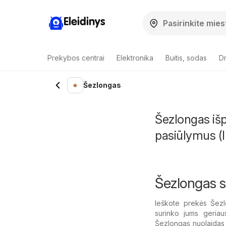
Eleidinys
Prekybos centrai
Elektronika
Buitis, sodas
Dr
Šezlongas
Šezlongas išp
pasiūlymus (I
Šezlongas s
Ieškote prekės Šezl
surinko jums geriau
Šezlongas nuolaidas ir