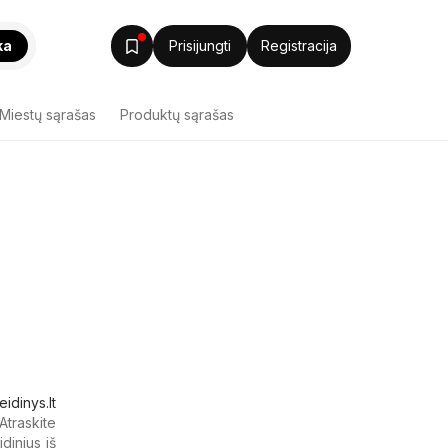
ka
Prisijungti
Registracija
Miestų sąrašas
Produktų sąrašas
eidinys.lt
traskite
idinius iš