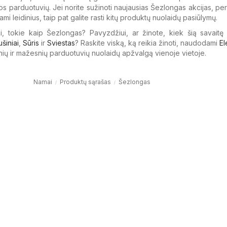
s parduotuvių. Jei norite sužinoti naujausias Šezlongas akcijas, per
ami leidinius, taip pat galite rasti kitų produktų nuolaidų pasiūlymų.
i, tokie kaip Šezlongas? Pavyzdžiui, ar žinote, kiek šią savaitę
ušiniai
,
Sūris
ir
Sviestas
? Raskite viską, ką reikia žinoti, naudodami
El
nių ir mažesnių parduotuvių nuolaidų apžvalgą vienoje vietoje.
Namai
Produktų sąrašas
Šezlongas