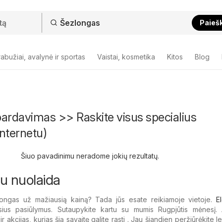
Paieš
abužiai, avalynė ir sportas
Vaistai, kosmetika
Kitos
Blog
ardavimas >> Raskite visus specialius
nternetu)
Šiuo pavadinimu neradome jokių rezultatų.
u nuolaida
ongas už mažiausią kainą? Tada jūs esate reikiamoje vietoje.
El
sius pasiūlymus. Sutaupykite kartu su mumis Rugpjūtis mėnesį. A
 akcijas, kurias šią savaitę galite rasti . Jau šiandien peržiūrėkite le