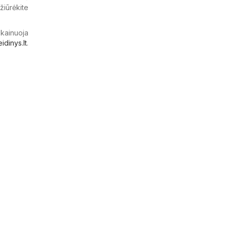
žiūrėkite
 kainuoja
eidinys.lt
.