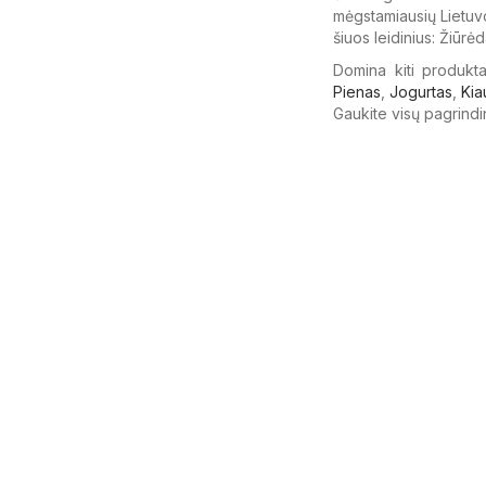
mėgstamiausių Lietuvo
šiuos leidinius: Žiūrėd
Domina kiti produkta
Pienas
,
Jogurtas
,
Kia
Gaukite visų pagrindi