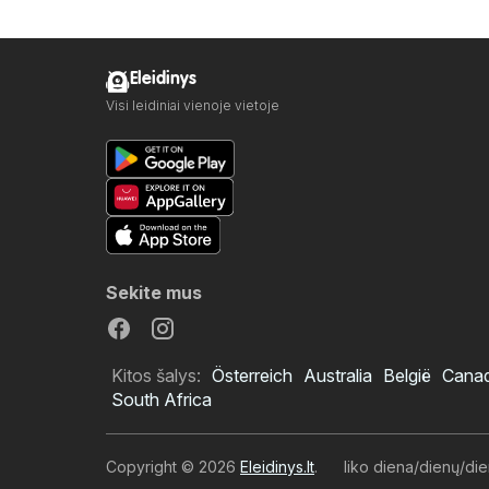
Eleidinys
Visi leidiniai vienoje vietoje
Sekite mus
Kitos šalys:
Österreich
Australia
België
Cana
South Africa
Copyright © 2026
Eleidinys.lt
.
liko diena/dienų/di