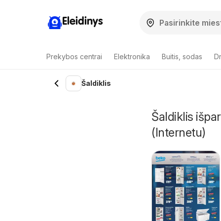
Eleidinys
Prekybos centrai
Elektronika
Buitis, sodas
Dr
Šaldiklis
Šaldiklis išp
(Internetu)