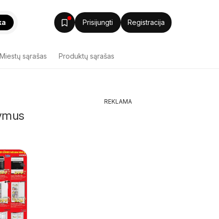
ka
Prisijungti
Registracija
Miestų sąrašas
Produktų sąrašas
REKLAMA
lymus