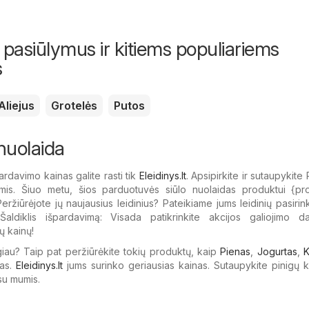
 pasiūlymus ir kitiems populiariems
s
Aliejus
Grotelės
Putos
 nuolaida
ardavimo kainas galite rasti tik
Eleidinys.lt
. Apsipirkite ir sutaupykite
is. Šiuo metu, šios parduotuvės siūlo nuolaidas produktui {​prod
ržiūrėjote jų naujausius leidinius? Pateikiame jums leidinių pasirin
Šaldiklis išpardavimą: Visada patikrinkite akcijos galiojimo d
ų kainų!
giau? Taip pat peržiūrėkite tokių produktų, kaip
Pienas
,
Jogurtas
,
K
as.
Eleidinys.lt
jums surinko geriausias kainas. Sutaupykite pinigų 
su mumis.