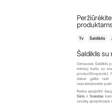
Peržiūrėkite
produktam
Tv
Šaldiklis
Šaldiklis su
Geriausias Šaldiklis p
mėnesį kartu su mum
productShopsLink}. Pe
dabar galite rasti 
nepraleistumėte puiki
Reikia apsipirkti dau
Sūris
ir
Sviestas
kain
savaitę apsipirkdami 