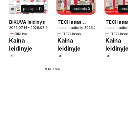
puslapis
11
puslapis
3
pus
BIKUVA leidinys
TECHasas
TECHasa
0
2026.07.14 - 2026.08.30
nuo antradienio 2026.07.07
nuo antradie
leidinys
leidinys
BIKUVA
TECHasas
TECHasa
Kaina
Kaina
Kaina
leidinyje
leidinyje
leidinyj
REKLAMA