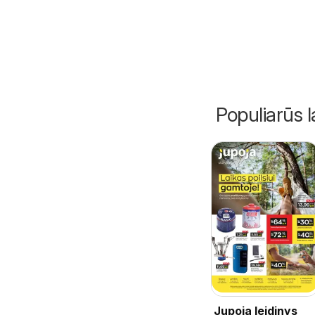
Populiarūs l
Jupoja leidinys