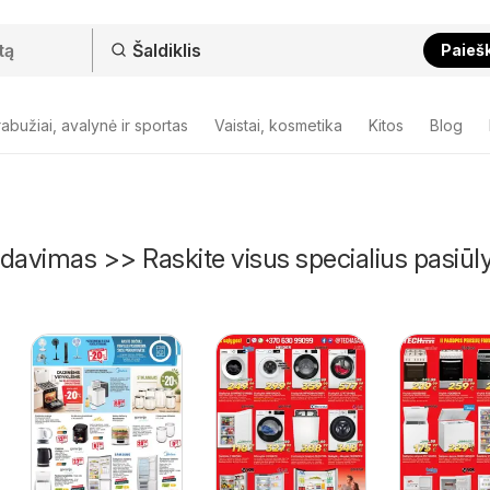
Paieš
abužiai, avalynė ir sportas
Vaistai, kosmetika
Kitos
Blog
ardavimas >> Raskite visus specialius pasiū