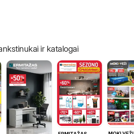
ankstinukai ir katalogai
MOKI VEŽI
ERMITAŽAS