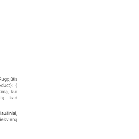
 Rugpjūtis
uct}: {​
kimą, kur
atą, kad
iaušiniai
,
kiekvieną