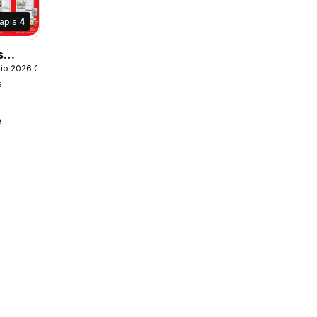
lapis
4
s
nio 2026.07.07
s
e