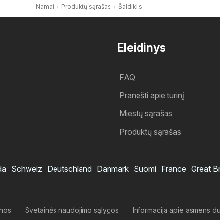
Namai
Produktų sąrašas
Šaldiklis
Eleidinys
FAQ
Pranešti apie turinį
Miestų sąrašas
Produktų sąrašas
da
Schweiz
Deutschland
Danmark
Suomi
France
Great Br
enos
Svetainės naudojimo sąlygos
Informacija apie asmens 