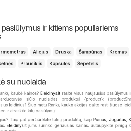
 pasiūlymus ir kitiems populiariems
s
ermometras
Aliejus
Druska
Šampūnas
Kremas
kelnės
Prausiklis
Kapsulės
Šepetėlis
ė su nuolaida
Rankų kaukė kainos?
Eleidinys.lt
rasite visus naujausius pasiūlymus ir
rduotuvės siūlo nuolaidas produktui {​product}: {​productSho
sius leidinius? Šiuo metu Rankų kaukė akcijas galite rasti šiuose leidi
en ir atraskite kitų pasiūlymų!
giau? Taip pat peržiūrėkite tokių produktų, kaip
Pienas
,
Jogurtas
,
K
as.
Eleidinys.lt
jums surinko geriausias kainas. Sutaupykite pinigų 