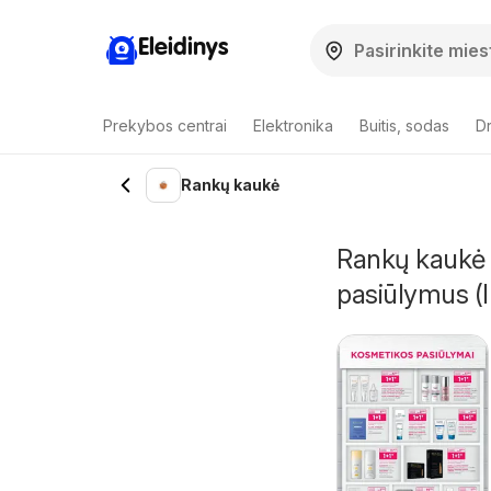
Eleidinys
Prekybos centrai
Elektronika
Buitis, sodas
Dr
Rankų kaukė
Rankų kaukė i
pasiūlymus (I