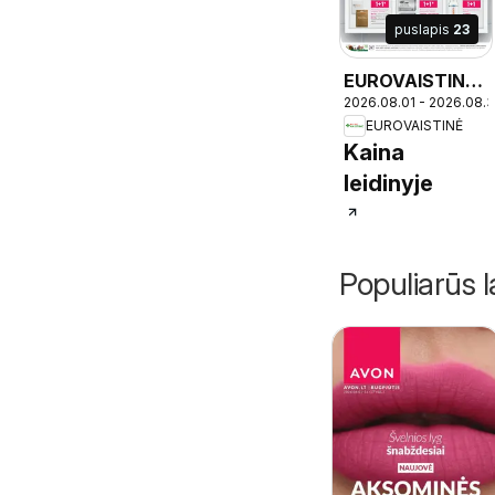
puslapis
23
EUROVAISTINĖ
2026.08.01 - 2026.08.3
leidinys
EUROVAISTINĖ
Kaina
leidinyje
Populiarūs l