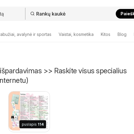
Paieš
abužiai, avalynė ir sportas
Vaistai, kosmetika
Kitos
Blog
špardavimas >> Raskite visus specialius
nternetu)
puslapis
114