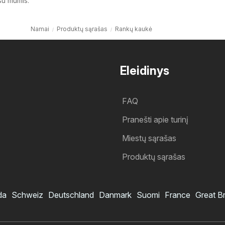
su mumis.
Namai
Produktų sąrašas
Rankų kaukė
Eleidinys
FAQ
Pranešti apie turinį
Miestų sąrašas
Produktų sąrašas
da
Schweiz
Deutschland
Danmark
Suomi
France
Great Br