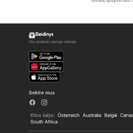
savaitę apsipirkdami 
Eleidinys
Visi leidiniai vienoje vietoje
Sekite mus
Kitos šalys:
Österreich
Australia
België
Cana
South Africa