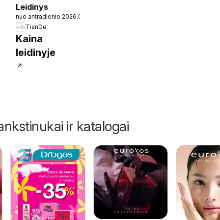
Leidinys
nuo antradienio 2026.02.10
TianDe
Kaina
1
leidinyje
ankstinukai ir katalogai