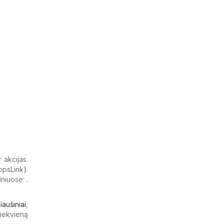
 akcijas.
psLink}.
niuose: .
iaušiniai
,
kiekvieną