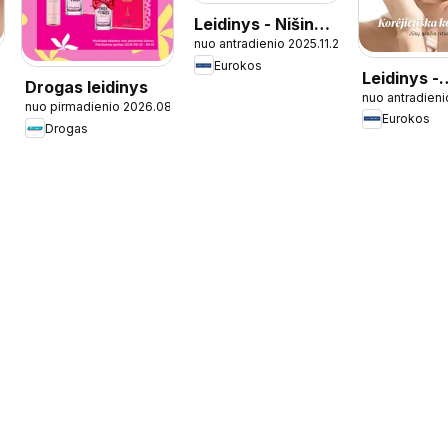
Leidinys - Nišinė
nuo antradienio 2025.11.25
parfumerija
Eurokos
Leidinys -
Drogas leidinys
nuo antradieni
Korėjietišk
nuo pirmadienio 2026.08.03
Eurokos
kosmetika
Drogas