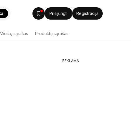
ka
Prisijungti
Registracija
Miestų sąrašas
Produktų sąrašas
REKLAMA