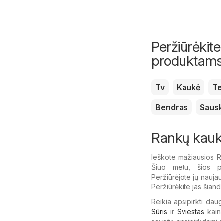
Peržiūrėkite
produktam
Tv
Kaukė
T
Bendras
Saus
Rankų kauk
Ieškote mažiausios 
Šiuo metu, šios pa
Peržiūrėjote jų naujau
Peržiūrėkite jas šiandi
Reikia apsipirkti dau
Sūris
ir
Sviestas
kain