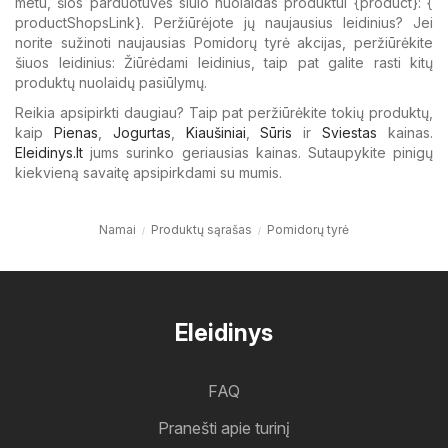
metu, šios parduotuvės siūlo nuolaidas produktui {​product}: {​
productShopsLink}. Peržiūrėjote jų naujausius leidinius? Jei
norite sužinoti naujausias Pomidorų tyrė akcijas, peržiūrėkite
šiuos leidinius: Žiūrėdami leidinius, taip pat galite rasti kitų
produktų nuolaidų pasiūlymų.
Reikia apsipirkti daugiau? Taip pat peržiūrėkite tokių produktų,
kaip
Pienas
,
Jogurtas
,
Kiaušiniai
,
Sūris
ir
Sviestas
kainas.
Eleidinys.lt
jums surinko geriausias kainas. Sutaupykite pinigų
kiekvieną savaitę apsipirkdami su mumis.
Namai
Produktų sąrašas
Pomidorų tyrė
Eleidinys
FAQ
Pranešti apie turinį