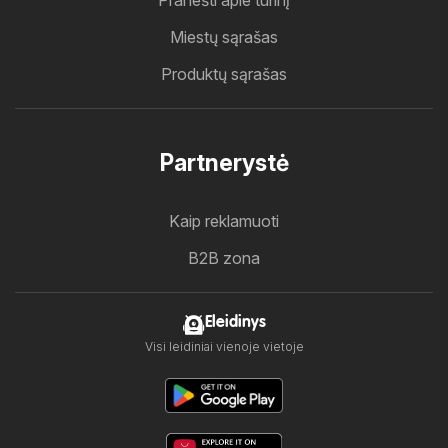
Pranešti apie turinį
Miestų sąrašas
Produktų sąrašas
Partnerystė
Kaip reklamuoti
B2B zona
Eleidinys
Visi leidiniai vienoje vietoje