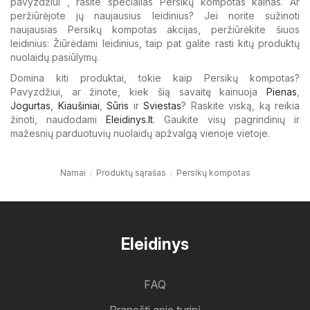
pavyzdžiui , rasite specialias Persikų kompotas kainas. Ar
peržiūrėjote jų naujausius leidinius? Jei norite sužinoti
naujausias Persikų kompotas akcijas, peržiūrėkite šiuos
leidinius: Žiūrėdami leidinius, taip pat galite rasti kitų produktų
nuolaidų pasiūlymų.
Domina kiti produktai, tokie kaip Persikų kompotas?
Pavyzdžiui, ar žinote, kiek šią savaitę kainuoja
Pienas
,
Jogurtas
,
Kiaušiniai
,
Sūris
ir
Sviestas
? Raskite viską, ką reikia
žinoti, naudodami
Eleidinys.lt
. Gaukite visų pagrindinių ir
mažesnių parduotuvių nuolaidų apžvalgą vienoje vietoje.
Namai
Produktų sąrašas
Persikų kompotas
Eleidinys
FAQ