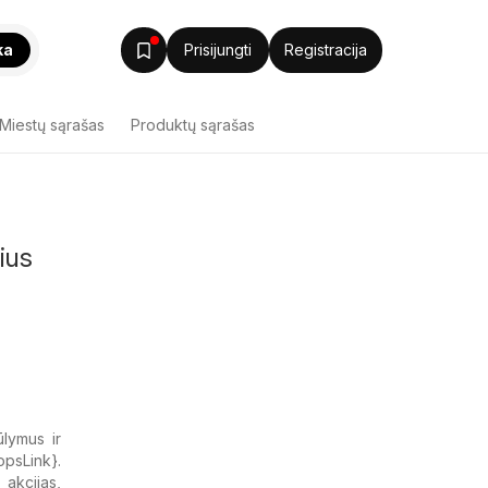
ka
Prisijungti
Registracija
Miestų sąrašas
Produktų sąrašas
ius
ūlymus ir
opsLink}.
 akcijas,