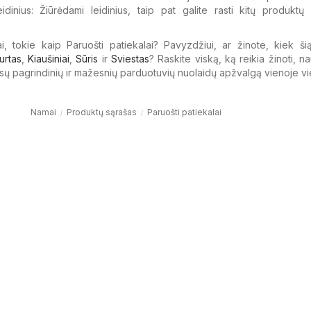
eidinius: Žiūrėdami leidinius, taip pat galite rasti kitų produktų
i, tokie kaip Paruošti patiekalai? Pavyzdžiui, ar žinote, kiek ši
urtas
,
Kiaušiniai
,
Sūris
ir
Sviestas
? Raskite viską, ką reikia žinoti, 
isų pagrindinių ir mažesnių parduotuvių nuolaidų apžvalgą vienoje vi
Namai
Produktų sąrašas
Paruošti patiekalai