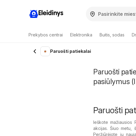
Eleidinys
Prekybos centrai
Elektronika
Buitis, sodas
Dr
Paruošti patiekalai
Paruošti pati
pasiūlymus (I
Paruošti pat
Ieškote mažiausios P
akcijas. Šiuo metu, 
Peržiūrėjote jų nauja