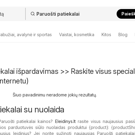
Paieš
abužiai, avalynė ir sportas
Vaistai, kosmetika
Kitos
Blog
ekalai išpardavimas >> Raskite visus special
nternetu)
Šiuo pavadinimu neradome jokių rezultatų.
iekalai su nuolaida
aruošti patiekalai kainos?
Eleidinys.lt
rasite visus naujausius pasi
šios parduotuvės siūlo nuolaidas produktui {​product}: {​productSh
usius leidinius? Jei norite sužinoti naujausias Paruošti patiekalai