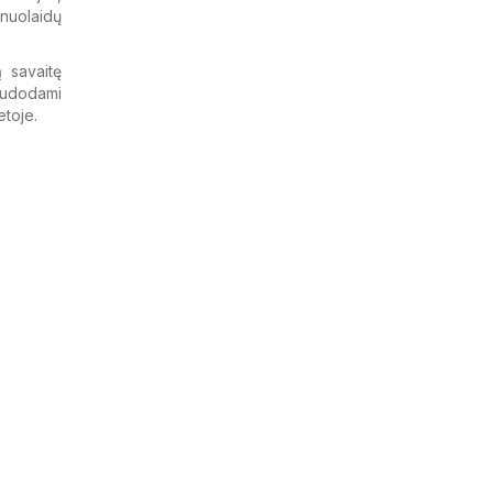
 nuolaidų
ą savaitę
naudodami
etoje.