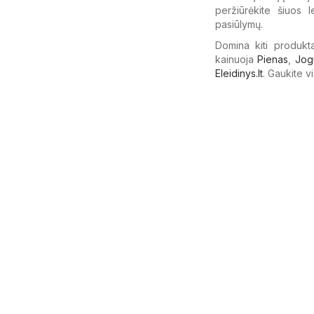
peržiūrėkite šiuos l
pasiūlymų.
Domina kiti produkta
kainuoja
Pienas
,
Jog
Eleidinys.lt
. Gaukite v