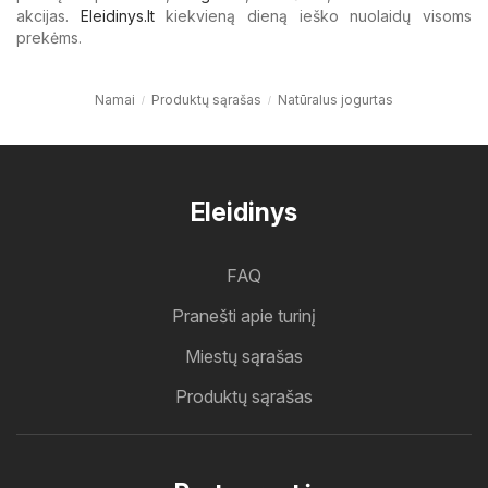
akcijas.
Eleidinys.lt
kiekvieną dieną ieško nuolaidų visoms
prekėms.
Namai
Produktų sąrašas
Natūralus jogurtas
Eleidinys
FAQ
Pranešti apie turinį
Miestų sąrašas
Produktų sąrašas