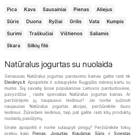
Pica
Kava
Sausainiai
Pienas
Aliejus
Sūris
Duona
Ryžiai
Grilis
Vata
Kumpis
Surimi
Traškučiai
Vištienos
Saliamis
Skara
Silkių filė
Natūralus jogurtas su nuolaida
Geriausias Natūralus jogurtas pardavimo kainas galite rasti tik
Eleidinys.lt
. Apsipirkite ir sutaupykite Rugpjūtis mėnesį kartu su
mumis. Šią savaitę šiose populiariose Lietuvos parduotuvėse,
pavyzdžiui , rasite specialias Natūralus jogurtas kainas. Ar
peržiūrėjote jų naujausius leidinius? Jei norite sužinoti
naujausias Natūralus jogurtas akcijas, peržiūrėkite šiuos
leidinius: Žiūrėdami leidinius, taip pat galite rasti kitų produktų
nuolaidų pasiūlymų.
Einate apsipirkti ir norite sutaupyti pinigų? Peržiūrėkite tokių
prekių kaip
Pienas
,
Jogurtas
,
Kiaušiniai
,
Sūris
ir
Sviestas