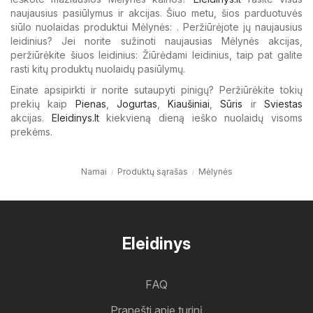
naujausius pasiūlymus ir akcijas. Šiuo metu, šios parduotuvės
siūlo nuolaidas produktui Mėlynės: . Peržiūrėjote jų naujausius
leidinius? Jei norite sužinoti naujausias Mėlynės akcijas,
peržiūrėkite šiuos leidinius: Žiūrėdami leidinius, taip pat galite
rasti kitų produktų nuolaidų pasiūlymų.
Einate apsipirkti ir norite sutaupyti pinigų? Peržiūrėkite tokių
prekių kaip
Pienas
,
Jogurtas
,
Kiaušiniai
,
Sūris
ir
Sviestas
akcijas.
Eleidinys.lt
kiekvieną dieną ieško nuolaidų visoms
prekėms.
Namai
Produktų sąrašas
Mėlynės
Eleidinys
FAQ
Pranešti apie turinį