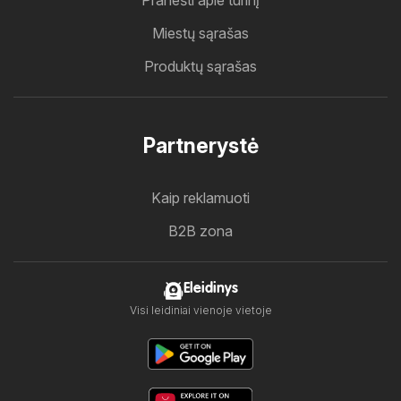
Pranešti apie turinį
Miestų sąrašas
Produktų sąrašas
Partnerystė
Kaip reklamuoti
B2B zona
Eleidinys
Visi leidiniai vienoje vietoje