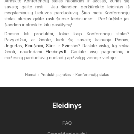
Atraskite Konferencijų stalas nuolaidas ir akcijas, kurias šią
savaitę galite rasti . Jau šiandien peržiūrėkite leidinius iš
mėgstamiausių Lietuvos parduotuvių. Šiuo metu Konferencijų
stalas akcijas galite rasti šiuose leidiniuose: . Peržiūrėkite jas
šiandien ir atraskite kitų pasiūlymų!
Domina kiti produktai, tokie kaip Konferencijų stalas?
Pavyzdžiui, ar žinote, kiek šią savaitę kainuoja
Pienas
,
Jogurtas
,
Kiaušiniai
,
Sūris
ir
Sviestas
? Raskite viską, ką reikia
žinoti, naudodami
Eleidinys.lt
. Gaukite visų pagrindinių ir
mažesnių parduotuvių nuolaidų apžvalgą vienoje vietoje.
Namai
Produktų sąrašas
Konferencijų stalas
Eleidinys
FAQ