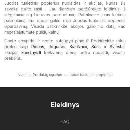
Juodas tualetinis popierius nuolaidas ir akcijas, kurias šią
savaitę galite rasti . Jau šiandien peržiūrėkite leidinius iš
mėgstamiausių Lietuvos parduotuvių. Pateikiame jums leidinių
pasirinkimą, kur dabar galite rasti Juodas tualetinis popierius
išpardavimą: Visada patikrinkite akcijos galiojimo datą, kad
nepraleistumėte puikių kainų!
Einate apsipirkti ir norite sutaupyti pinigų? Peržiūrėkite tokių
prekių kaip
Pienas
,
Jogurtas
,
Kiaušiniai
,
Sūris
ir
Sviestas
akcijas.
Eleidinys.lt
kiekvieną dieną ieško nuolaidų visoms
prekėms.
Namai
Produktų sąrašas
Juodas tualetinis popierius
Eleidinys
FAQ