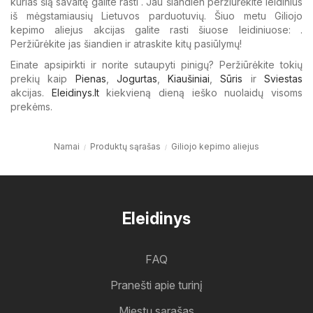
kurias šią savaitę galite rasti . Jau šiandien peržiūrėkite leidinius
iš mėgstamiausių Lietuvos parduotuvių. Šiuo metu Giliojo
kepimo aliejus akcijas galite rasti šiuose leidiniuose: .
Peržiūrėkite jas šiandien ir atraskite kitų pasiūlymų!
Einate apsipirkti ir norite sutaupyti pinigų? Peržiūrėkite tokių
prekių kaip
Pienas
,
Jogurtas
,
Kiaušiniai
,
Sūris
ir
Sviestas
akcijas.
Eleidinys.lt
kiekvieną dieną ieško nuolaidų visoms
prekėms.
Namai
Produktų sąrašas
Giliojo kepimo aliejus
Eleidinys
FAQ
Pranešti apie turinį
Miestų sąrašas