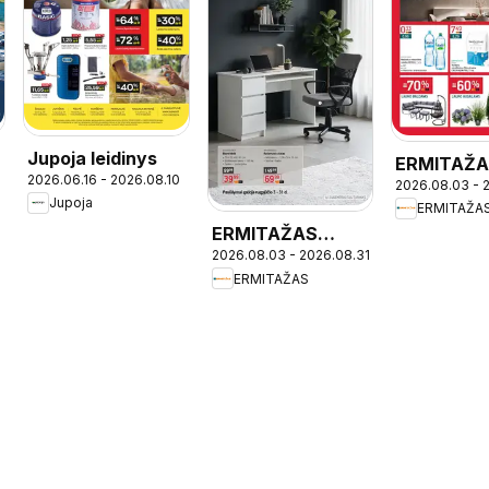
Jupoja leidinys
ERMITAŽ
2026.06.16 - 2026.08.10
2026.08.03 - 
leidinys
Jupoja
ERMITAŽA
ERMITAŽAS
2026.08.03 - 2026.08.31
leidinys -
ERMITAŽAS
Mokyklinis
katalogas 2026