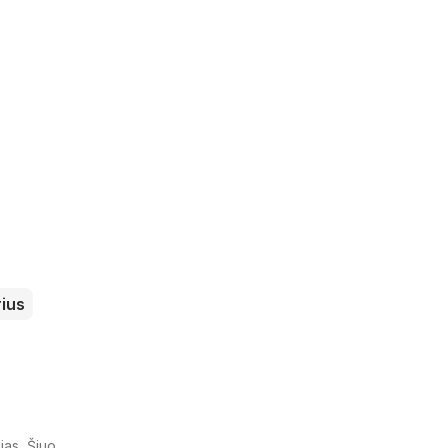
ius
jas. Šiuo