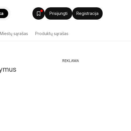
ka
Prisijungti
Registracija
Miestų sąrašas
Produktų sąrašas
REKLAMA
ūlymus