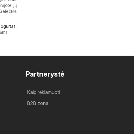
rėjote jų
Geležtės
Jogurtas
,
ėms.
Partnerystė
Kaip reklamuoti
B2B zona