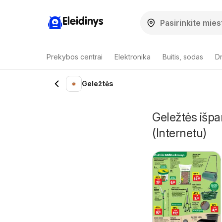
Eleidinys
Prekybos centrai
Elektronika
Buitis, sodas
Dr
Geležtės
Geležtės išpa
(Internetu)