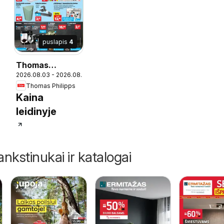
puslapis
4
Thomas
09
2026.08.03 - 2026.08.09
Philipps leidinys
Thomas Philipps
Kaina
leidinyje
ankstinukai ir katalogai