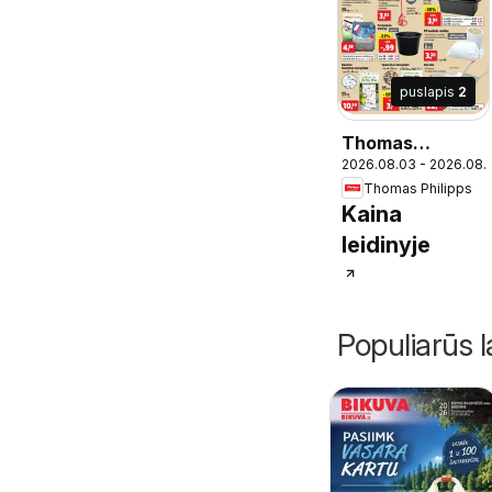
puslapis
2
Thomas
2026.08.03 - 2026.08.
Philipps leidinys
Thomas Philipps
Kaina
leidinyje
Populiarūs l