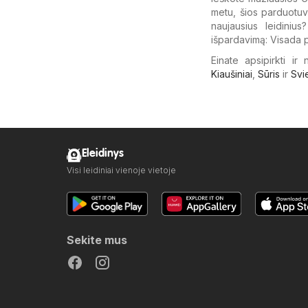
metu, šios parduotuvė
naujausius leidiniu
išpardavimą: Visada p
Einate apsipirkti ir
Kiaušiniai
,
Sūris
ir
Svi
Eleidinys
Visi leidiniai vienoje vietoje
Sekite mus