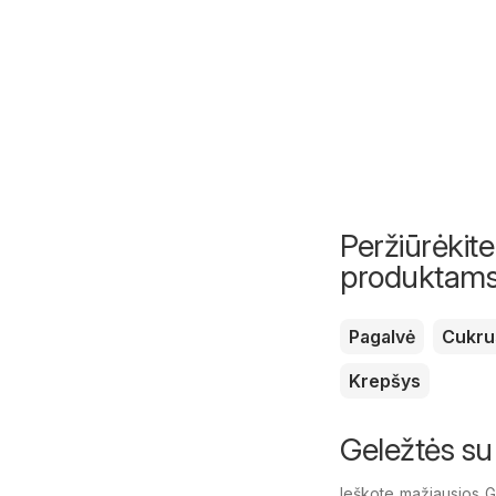
Peržiūrėkite
produktam
Pagalvė
Cukru
Krepšys
Geležtės su
Ieškote mažiausios 