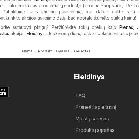
s siūlo nuolaidas produktui {​product}: {​productShopsLink}. Peržiū
s? Pateikiame jums leidinių pasirinkimą, kur dabar galite rasti 
atikrinkite akcijos galiojimo datą, kad nepraleistumėte puikių kainų!
 norite sutaupyti pinigų? Peržiūrėkite tokių prekių kaip
Pienas
,
estas
akcijas.
Eleidinys.lt
kiekvieną dieną ieško nuolaidų visoms prek
Namai
Produktų sąrašas
Geležtės
Eleidinys
FAQ
Pranešti apie turinį
Miestų sąrašas
Produktų sąrašas