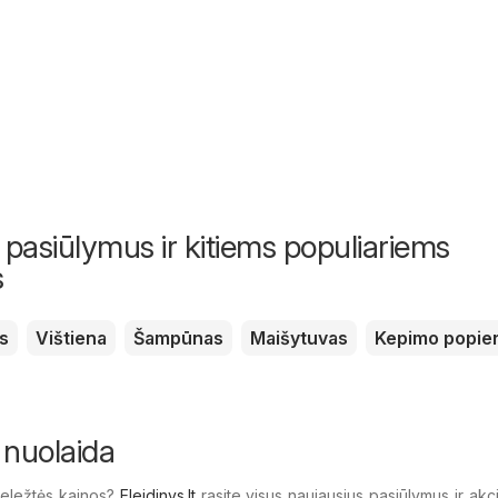
 pasiūlymus ir kitiems populiariems
s
s
Vištiena
Šampūnas
Maišytuvas
Kepimo popier
 nuolaida
Geležtės kainos?
Eleidinys.lt
rasite visus naujausius pasiūlymus ir akci