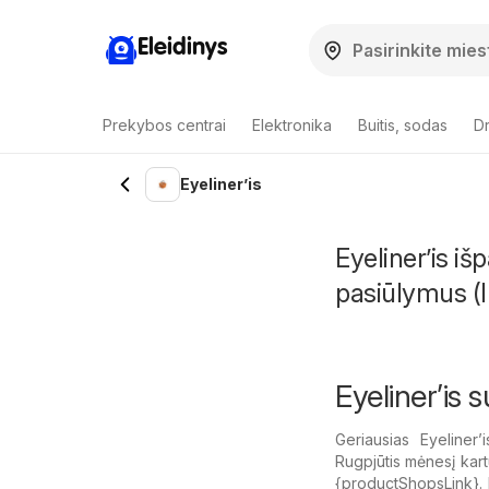
Eleidinys
Prekybos centrai
Elektronika
Buitis, sodas
Dr
Eyeliner’is
Eyeliner’is i
pasiūlymus (I
Eyeliner’is 
Geriausias Eyeliner’
Rugpjūtis mėnesį kart
{​productShopsLink}. 