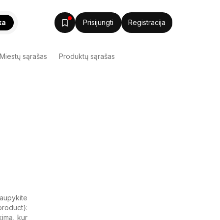
ka
Prisijungti
Registracija
Miestų sąrašas
Produktų sąrašas
taupykite
product}:
kimą, kur