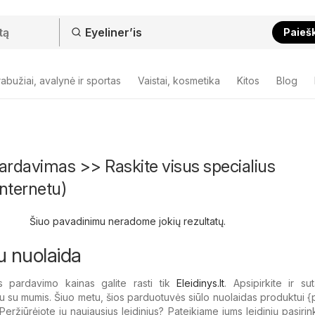
Paieš
abužiai, avalynė ir sportas
Vaistai, kosmetika
Kitos
Blog
špardavimas >> Raskite visus specialius
nternetu)
Šiuo pavadinimu neradome jokių rezultatų.
su nuolaida
is pardavimo kainas galite rasti tik
Eleidinys.lt
. Apsipirkite ir su
u su mumis. Šiuo metu, šios parduotuvės siūlo nuolaidas produktui {​
Peržiūrėjote jų naujausius leidinius? Pateikiame jums leidinių pasirin