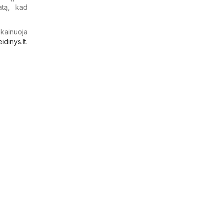
atą, kad
 kainuoja
eidinys.lt
.