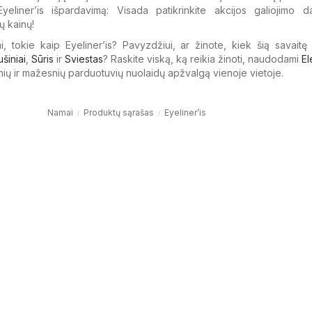
Eyeliner’is išpardavimą: Visada patikrinkite akcijos galiojimo d
ų kainų!
i, tokie kaip Eyeliner’is? Pavyzdžiui, ar žinote, kiek šią savaitę
ušiniai
,
Sūris
ir
Sviestas
? Raskite viską, ką reikia žinoti, naudodami
El
nių ir mažesnių parduotuvių nuolaidų apžvalgą vienoje vietoje.
Namai
Produktų sąrašas
Eyeliner’is