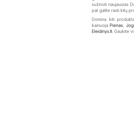
sužinoti naujausias Do
pat galite rasti kitų 
Domina kiti produkt
kainuoja
Pienas
,
Jog
Eleidinys.lt
. Gaukite v