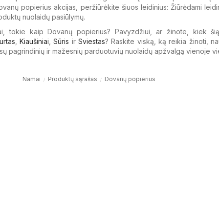
vanų popierius akcijas, peržiūrėkite šiuos leidinius: Žiūrėdami leidin
produktų nuolaidų pasiūlymų.
ai, tokie kaip Dovanų popierius? Pavyzdžiui, ar žinote, kiek šią
urtas
,
Kiaušiniai
,
Sūris
ir
Sviestas
? Raskite viską, ką reikia žinoti, 
isų pagrindinių ir mažesnių parduotuvių nuolaidų apžvalgą vienoje vi
Namai
Produktų sąrašas
Dovanų popierius