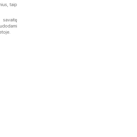
ius, taip
 savaitę
naudodami
etoje.