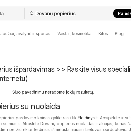
Paieš
abužiai, avalynė ir sportas
Vaistai, kosmetika
Kitos
Blog
ius išpardavimas >> Raskite visus special
nternetu)
Šiuo pavadinimu neradome jokių rezultatų.
erius su nuolaida
ierius pardavimo kainas galite rasti tik
Eleidinys.lt
. Apsipirkite ir s
u su mumis. Atraskite Dovanų popierius nuolaidas ir akcijas, kurias ši
andien peržiūrėkite leidinius iš mėgstamiausių Lietuvos parduotuvių. J