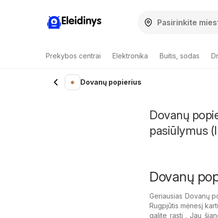
Eleidinys
Prekybos centrai
Elektronika
Buitis, sodas
Dr
Dovanų popierius
Dovanų popier
pasiūlymus (I
Dovanų popi
Geriausias Dovanų pop
Rugpjūtis mėnesį kart
galite rasti . Jau ši