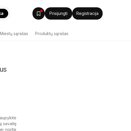
ka
Prisijungti
Registracija
Miestų sąrašas
Produktų sąrašas
ius
utaupykite
ą savaitę
ei norite