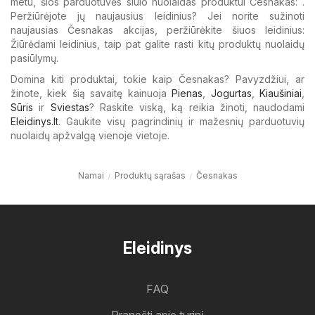
metu, šios parduotuvės siūlo nuolaidas produktui Česnakas: .
Peržiūrėjote jų naujausius leidinius? Jei norite sužinoti
naujausias Česnakas akcijas, peržiūrėkite šiuos leidinius:
Žiūrėdami leidinius, taip pat galite rasti kitų produktų nuolaidų
pasiūlymų.
Domina kiti produktai, tokie kaip Česnakas? Pavyzdžiui, ar
žinote, kiek šią savaitę kainuoja
Pienas
,
Jogurtas
,
Kiaušiniai
,
Sūris
ir
Sviestas
? Raskite viską, ką reikia žinoti, naudodami
Eleidinys.lt
. Gaukite visų pagrindinių ir mažesnių parduotuvių
nuolaidų apžvalgą vienoje vietoje.
Namai
Produktų sąrašas
Česnakas
Eleidinys
FAQ