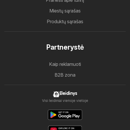
Pranešti apie turinį
Miestų sąrašas
Produktų sąrašas
Partnerystė
Kaip reklamuoti
B2B zona
Eleidinys
Visi leidiniai vienoje vietoje