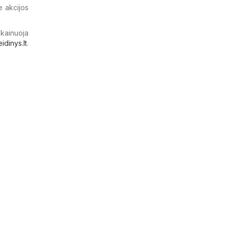
e akcijos
 kainuoja
eidinys.lt
.