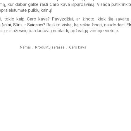
kimą, kur dabar galite rasti Caro kava išpardavimą: Visada patikrinkit
epraleistumėte puikių kainų!
i, tokie kaip Caro kava? Pavyzdžiui, ar žinote, kiek šią savaitę
ušiniai
,
Sūris
ir
Sviestas
? Raskite viską, ką reikia žinoti, naudodami
El
nių ir mažesnių parduotuvių nuolaidų apžvalgą vienoje vietoje.
Namai
Produktų sąrašas
Caro kava