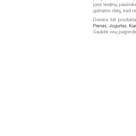
jums leidinių pasirin
galiojimo datą, kad n
Domina kiti produkta
Pienas
,
Jogurtas
,
Kia
Gaukite visų pagrindi