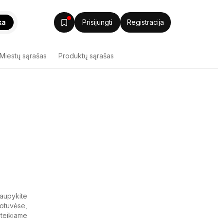
ka
Prisijungti
Registracija
Miestų sąrašas
Produktų sąrašas
taupykite
otuvėse,
ateikiame