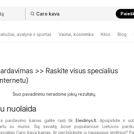
Paieš
abužiai, avalynė ir sportas
Vaistai, kosmetika
Kitos
Blog
ardavimas >> Raskite visus specialius
nternetu)
Šiuo pavadinimu neradome jokių rezultatų.
u nuolaida
a pardavimo kainas galite rasti tik
Eleidinys.lt
. Apsipirkite ir su
artu su mumis. Šią savaitę šiose populiariose Lietuvos pardu
pecialias Caro kava kainas. Ar peržiūrėjote jų naujausius leidinius? P