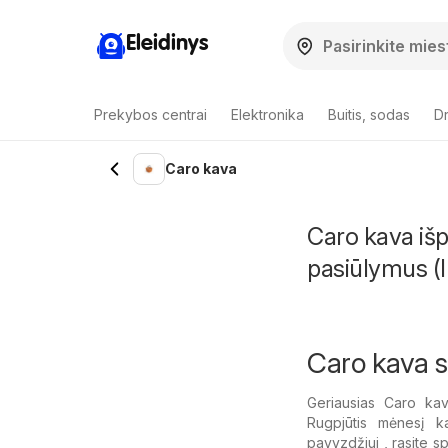
Eleidinys
Prekybos centrai
Elektronika
Buitis, sodas
Dr
Caro kava
Caro kava išp
pasiūlymus (I
Caro kava s
Geriausias Caro kav
Rugpjūtis mėnesį k
pavyzdžiui , rasite s