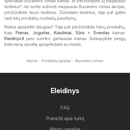
specialias Bucanero romas kainas. Ar peržiūrėjote jų naujausius
leidinius? Jei norite sužinoti naujausias Bucanero romas akcijas,
peržiūrėkite šiuos leidinius: Žiūrėdami leidinius, taip pat galite
rasti kitų produktų nuolaidų pasiūlymų.
Reikia apsipirkti daugiau? Taip pat peržiūrėkite tokių produktų,
kaip
Pienas
,
Jogurtas
,
Kiaušiniai
,
Sūris
ir
Sviestas
kainas.
Eleidinys.lt
jums surinko geriausias kainas. Sutaupykite pinigų
kiekvieną savaitę apsipirkdami su mumis.
Namai
Produktų sąrašas
Bucanero romas
Eleidinys
FAQ
Pranešti apie turinį
Miestų sąrašas