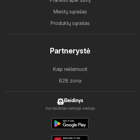
Pranešti apie turinį
Miestų sąrašas
Produktų sąrašas
Partnerystė
Kaip reklamuoti
B2B zona
Eleidinys
Visi leidiniai vienoje vietoje