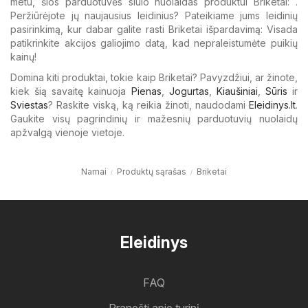
metu, šios parduotuvės siūlo nuolaidas produktui Briketai: .
Peržiūrėjote jų naujausius leidinius? Pateikiame jums leidinių
pasirinkimą, kur dabar galite rasti Briketai išpardavimą: Visada
patikrinkite akcijos galiojimo datą, kad nepraleistumėte puikių
kainų!
Domina kiti produktai, tokie kaip Briketai? Pavyzdžiui, ar žinote,
kiek šią savaitę kainuoja
Pienas
,
Jogurtas
,
Kiaušiniai
,
Sūris
ir
Sviestas
? Raskite viską, ką reikia žinoti, naudodami
Eleidinys.lt
.
Gaukite visų pagrindinių ir mažesnių parduotuvių nuolaidų
apžvalgą vienoje vietoje.
Namai
Produktų sąrašas
Briketai
Eleidinys
FAQ