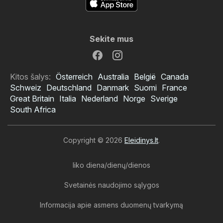
Sekite mus
Kitos šalys:
Österreich
Australia
België
Canada
Schweiz
Deutschland
Danmark
Suomi
France
Great Britain
Italia
Nederland
Norge
Sverige
South Africa
Copyright © 2026
Eleidinys.lt
.
liko diena/dienų/dienos
Svetainės naudojimo sąlygos
Informacija apie asmens duomenų tvarkymą