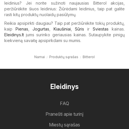
leidinius? Jei norite sužinoti naujausias Bitterol akcijas,
peržiūrėkite šiuos leidinius: Žiūrėdami leidinius, taip pat galite
rasti kitų produktų nuolaidų pasiūlymų.
Reikia apsipirkti daugiau? Taip pat peržiūrėkite tokių produktų,
kaip
Pienas
,
Jogurtas
,
Kiaušiniai
,
Sūris
ir
Sviestas
kainas.
Eleidinys.lt
jums surinko geriausias kainas. Sutaupykite pinigų
kiekvieną savaitę apsipirkdami su mumis.
Namai
Produktų sąrašas
Bitterol
Eleidinys
FAQ
Pranešti apie turinį
Miestų sąrašas