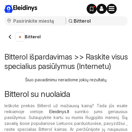
Eleidinys
Bitterol
Bitterol išpardavimas >> Raskite visus
specialius pasiūlymus (Internetu)
Šiuo pavadinimu neradome jokių rezultatų.
Bitterol su nuolaida
Ieškote prekės Bitterol už mažiausią kainą? Tada jūs esate
reikiamoje vietoje.
Eleidinys.lt
surinko jums geriausius
pasiūlymus. Sutaupykite kartu su mumis Rugpjūtis mėnesį. Šią
savaitę šiose populiariose Lietuvos parduotuvėse, pavyzdžiui ,
rasite specialias Bitterol kainas. Ar peržiūrėjote jų naujausius