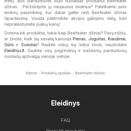
metu, šios parduotuvės siūlo nuolaidas produktui Beefeater
džinas: . Peržiūrėjote jų naujausius leidinius? Pateikiame jums
leidinių pasirinkimą, kur dabar galite rasti Beefeater džinas
išpardavimą: Visada patikrinkite akcijos galiojimo datą, kad
nepraleistumėte puikių kainų!
Domina kiti produktai, tokie kaip Beefeater džinas? Pavyzdžiui,
ar žinote, kiek šią savaitę kainuoja
Pienas
,
Jogurtas
,
Kiaušiniai
,
Sūris
ir
Sviestas
? Raskite viską, ką reikia žinoti, naudodami
Eleidinys.lt
. Gaukite visų pagrindinių ir mažesnių parduotuvių
nuolaidų apžvalgą vienoje vietoje.
Namai
Produktų sąrašas
Beefeater džinas
Eleidinys
FAQ