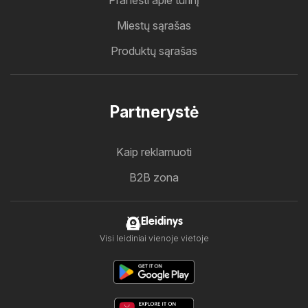
Pranešti apie turinį
Miestų sąrašas
Produktų sąrašas
Partnerystė
Kaip reklamuoti
B2B zona
Eleidinys
Visi leidiniai vienoje vietoje