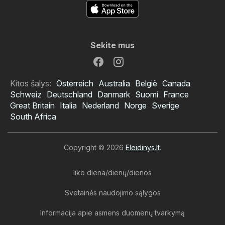
Sekite mus
Kitos šalys:
Österreich
Australia
België
Canada
Schweiz
Deutschland
Danmark
Suomi
France
Great Britain
Italia
Nederland
Norge
Sverige
South Africa
Copyright © 2026
Eleidinys.lt
.
liko diena/dienų/dienos
Svetainės naudojimo sąlygos
Informacija apie asmens duomenų tvarkymą