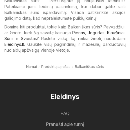
Balkaniškas sūris: . Peržiūrėjote jų naujausius leidinius?
Pateikiame jums leidinių pasirinkimą, kur dabar galite rasti
Balkaniškas sūris išpardavimą: Visada patikrinkite akcijos
galiojimo datą, kad nepraleistumėte puikių kainų!
Domina kiti produktai, tokie kaip Balkaniškas sūris? Pavyzdžiui,
ar žinote, kiek šią savaitę kainuoja
Pienas
,
Jogurtas
,
Kiaušiniai
,
Sūris
ir
Sviestas
? Raskite viską, ką reikia žinoti, naudodami
Eleidinys.lt
. Gaukite visų pagrindinių ir mažesnių parduotuvių
nuolaidų apžvalgą vienoje vietoje.
Namai
Produktų sąrašas
Balkaniškas sūris
Eleidinys
FAQ
Pranešti apie turinį