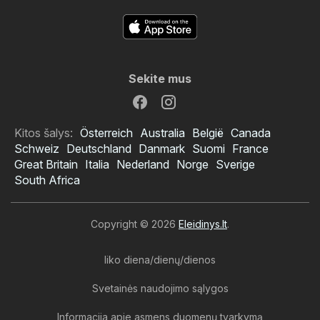
Sekite mus
Kitos šalys:
Österreich
Australia
België
Canada
Schweiz
Deutschland
Danmark
Suomi
France
Great Britain
Italia
Nederland
Norge
Sverige
South Africa
Copyright © 2026
Eleidinys.lt
.
liko diena/dienų/dienos
Svetainės naudojimo sąlygos
Informacija apie asmens duomenų tvarkymą