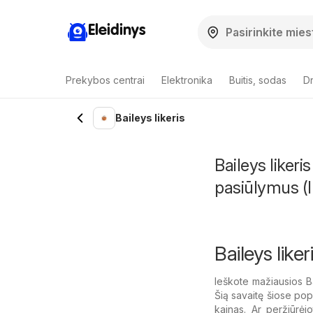
Eleidinys
Prekybos centrai
Elektronika
Buitis, sodas
Dr
Baileys likeris
Baileys liker
pasiūlymus (I
Baileys like
Ieškote mažiausios Ba
Šią savaitę šiose pop
kainas. Ar peržiūrėj