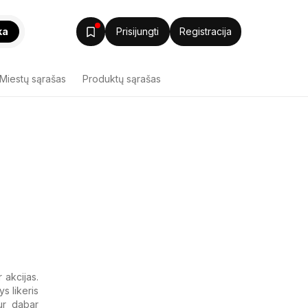
ka
Prisijungti
Registracija
Miestų sąrašas
Produktų sąrašas
 akcijas.
s likeris
kur dabar