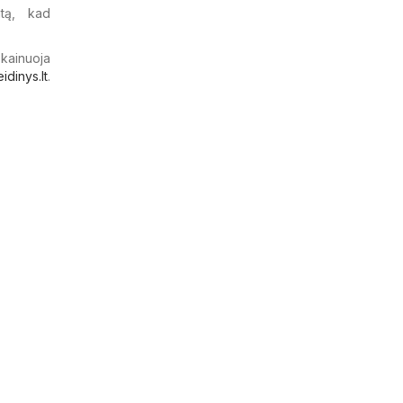
atą, kad
 kainuoja
eidinys.lt
.