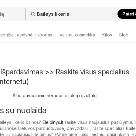
Paieš
abužiai, avalynė ir sportas
Vaistai, kosmetika
Kitos
Blog
is išpardavimas >> Raskite visus specialius
nternetu)
Šiuo pavadinimu neradome jokių rezultatų.
ris su nuolaida
ileys likeris kainos?
Eleidinys.lt
rasite visus naujausius pasiūlymus ir
uliariose Lietuvos parduotuvėse, pavyzdžiui , rasite specialias Bailey
ote jų naujausius leidinius? Pateikiame jums leidinių pasirinkimą, 