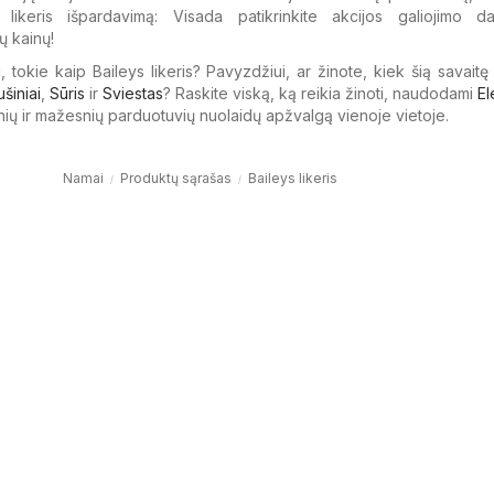
s likeris išpardavimą: Visada patikrinkite akcijos galiojimo d
ų kainų!
, tokie kaip Baileys likeris? Pavyzdžiui, ar žinote, kiek šią savaitę
ušiniai
,
Sūris
ir
Sviestas
? Raskite viską, ką reikia žinoti, naudodami
El
nių ir mažesnių parduotuvių nuolaidų apžvalgą vienoje vietoje.
Namai
Produktų sąrašas
Baileys likeris