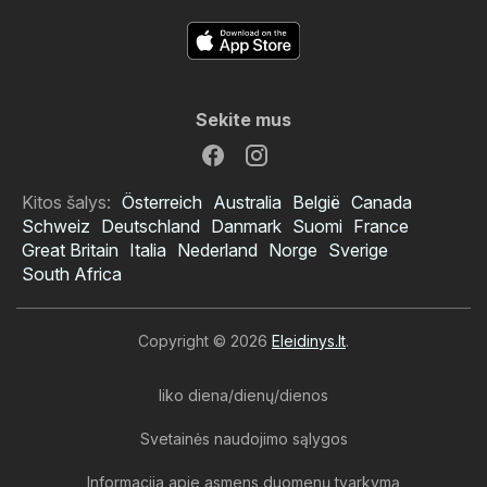
Sekite mus
Kitos šalys:
Österreich
Australia
België
Canada
Schweiz
Deutschland
Danmark
Suomi
France
Great Britain
Italia
Nederland
Norge
Sverige
South Africa
Copyright © 2026
Eleidinys.lt
.
liko diena/dienų/dienos
Svetainės naudojimo sąlygos
Informacija apie asmens duomenų tvarkymą