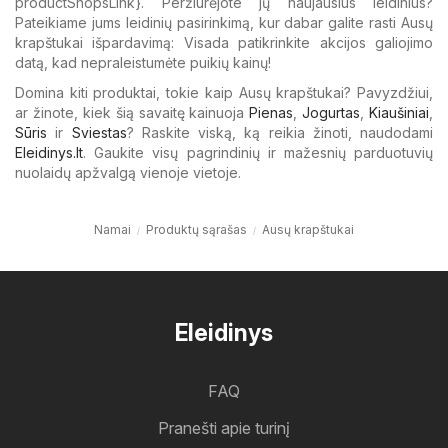
productShopsLink}. Peržiūrėjote jų naujausius leidinius?
Pateikiame jums leidinių pasirinkimą, kur dabar galite rasti Ausų
krapštukai išpardavimą: Visada patikrinkite akcijos galiojimo
datą, kad nepraleistumėte puikių kainų!
Domina kiti produktai, tokie kaip Ausų krapštukai? Pavyzdžiui,
ar žinote, kiek šią savaitę kainuoja
Pienas
,
Jogurtas
,
Kiaušiniai
,
Sūris
ir
Sviestas
? Raskite viską, ką reikia žinoti, naudodami
Eleidinys.lt
. Gaukite visų pagrindinių ir mažesnių parduotuvių
nuolaidų apžvalgą vienoje vietoje.
Namai
Produktų sąrašas
Ausų krapštukai
Eleidinys
FAQ
Pranešti apie turinį