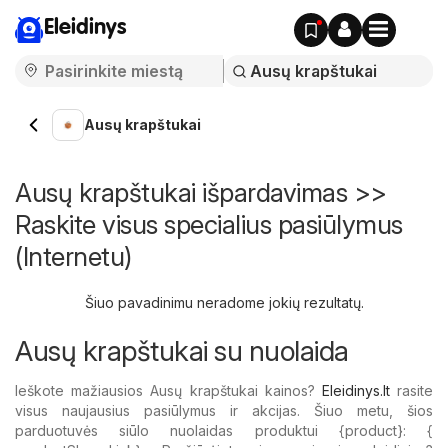
Eleidinys
Ausų krapštukai
Ausų krapštukai išpardavimas >>
Raskite visus specialius pasiūlymus
(Internetu)
Šiuo pavadinimu neradome jokių rezultatų.
Ausų krapštukai su nuolaida
Ieškote mažiausios Ausų krapštukai kainos?
Eleidinys.lt
rasite
visus naujausius pasiūlymus ir akcijas. Šiuo metu, šios
parduotuvės siūlo nuolaidas produktui {​product}: {​