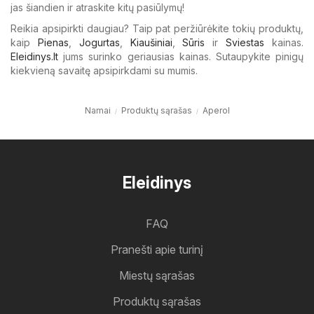
jas šiandien ir atraskite kitų pasiūlymų!
Reikia apsipirkti daugiau? Taip pat peržiūrėkite tokių produktų,
kaip
Pienas
,
Jogurtas
,
Kiaušiniai
,
Sūris
ir
Sviestas
kainas.
Eleidinys.lt
jums surinko geriausias kainas. Sutaupykite pinigų
kiekvieną savaitę apsipirkdami su mumis.
Namai
Produktų sąrašas
Aperol
Eleidinys
FAQ
Pranešti apie turinį
Miestų sąrašas
Produktų sąrašas