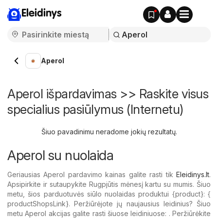
Eleidinys
Aperol
Aperol išpardavimas >> Raskite visus
specialius pasiūlymus (Internetu)
Šiuo pavadinimu neradome jokių rezultatų.
Aperol su nuolaida
Geriausias Aperol pardavimo kainas galite rasti tik
Eleidinys.lt
.
Apsipirkite ir sutaupykite Rugpjūtis mėnesį kartu su mumis. Šiuo
metu, šios parduotuvės siūlo nuolaidas produktui {​product}: {​
productShopsLink}. Peržiūrėjote jų naujausius leidinius? Šiuo
metu Aperol akcijas galite rasti šiuose leidiniuose: . Peržiūrėkite