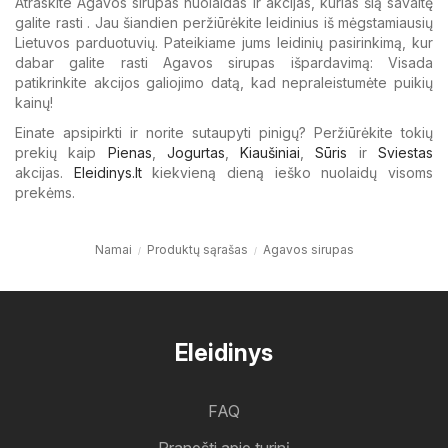
Atraskite Agavos sirupas nuolaidas ir akcijas, kurias šią savaitę
galite rasti . Jau šiandien peržiūrėkite leidinius iš mėgstamiausių
Lietuvos parduotuvių. Pateikiame jums leidinių pasirinkimą, kur
dabar galite rasti Agavos sirupas išpardavimą: Visada
patikrinkite akcijos galiojimo datą, kad nepraleistumėte puikių
kainų!
Einate apsipirkti ir norite sutaupyti pinigų? Peržiūrėkite tokių
prekių kaip
Pienas
,
Jogurtas
,
Kiaušiniai
,
Sūris
ir
Sviestas
akcijas.
Eleidinys.lt
kiekvieną dieną ieško nuolaidų visoms
prekėms.
Namai
Produktų sąrašas
Agavos sirupas
Eleidinys
FAQ