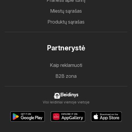
Pranešti apie turinį
Miestų sąrašas
Produktų sąrašas
Partnerystė
Kaip reklamuoti
B2B zona
Eleidinys
Visi leidiniai vienoje vietoje