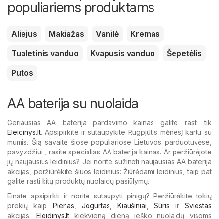
populiariems produktams
Aliejus
Makiažas
Vanilė
Kremas
Tualetinis vanduo
Kvapusis vanduo
Šepetėlis
Putos
AA baterija su nuolaida
Geriausias AA baterija pardavimo kainas galite rasti tik
Eleidinys.lt
. Apsipirkite ir sutaupykite Rugpjūtis mėnesį kartu su
mumis. Šią savaitę šiose populiariose Lietuvos parduotuvėse,
pavyzdžiui , rasite specialias AA baterija kainas. Ar peržiūrėjote
jų naujausius leidinius? Jei norite sužinoti naujausias AA baterija
akcijas, peržiūrėkite šiuos leidinius: Žiūrėdami leidinius, taip pat
galite rasti kitų produktų nuolaidų pasiūlymų.
Einate apsipirkti ir norite sutaupyti pinigų? Peržiūrėkite tokių
prekių kaip
Pienas
,
Jogurtas
,
Kiaušiniai
,
Sūris
ir
Sviestas
akcijas.
Eleidinys.lt
kiekvieną dieną ieško nuolaidų visoms