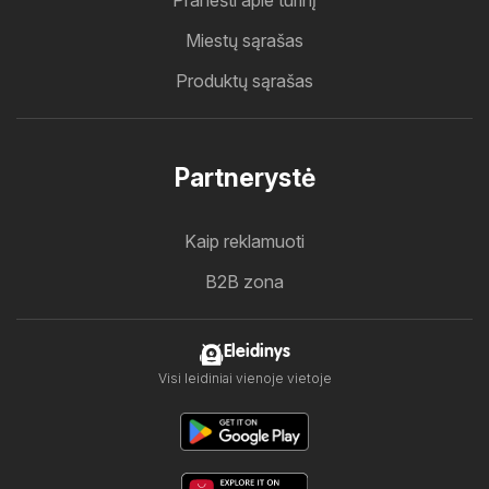
Pranešti apie turinį
Miestų sąrašas
Produktų sąrašas
Partnerystė
Kaip reklamuoti
B2B zona
Eleidinys
Visi leidiniai vienoje vietoje