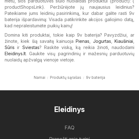
metu, šios parduotuvės siūlo nuolaidas produktui {​product}: {​
productShopsLink}. Peržiūrėjote jų naujausius leidinius?
Pateikiame jums leidinių pasirinkimą, kur dabar galite rasti 9v
baterija išpardavimą: Visada patikrinkite akcijos galiojimo datą,
kad nepraleistumėte puikių kainų!
Domina kiti produktai, tokie kaip 9v baterija? Pavyzdžiui, ar
žinote, kiek šią savaitę kainuoja
Pienas
,
Jogurtas
,
Kiaušiniai
,
Sūris
ir
Sviestas
? Raskite viską, ką reikia žinoti, naudodami
Eleidinys.lt
. Gaukite visų pagrindinių ir mažesnių parduotuvių
nuolaidų apžvalgą vienoje vietoje.
Namai
Produktų sąrašas
9v baterija
Eleidinys
FAQ