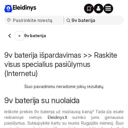
Eleidinys
9v baterija
9v baterija išpardavimas >> Raskite
visus specialius pasiūlymus
(Internetu)
Šiuo pavadinimu neradome jokių rezultatų.
9v baterija su nuolaida
Ieškote prekės 9v baterija už mažiausią kainą? Tada jūs esate
reikiamoje vietoje.
Eleidinys.lt
surinko jums geriausius
pasiūlymus. Sutaupykite kartu su mumis Rugpjūtis mėnesį. Šiuo