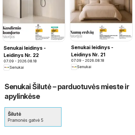
Senukai leidinys -
Senukai leidinys -
Leidinys Nr. 21
Leidinys Nr. 22
07.09 - 2026.08.18
07.09 - 2026.08.18
Senukai
Senukai
Senukai Šilutė – parduotuvės mieste ir
apylinkėse
Šilutė
Pramonės gatvė 5