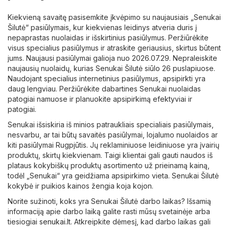
Kiekvieną savaitę pasisemkite įkvėpimo su naujausiais „Senukai
Šilutė“ pasiūlymais, kur kiekvienas leidinys atveria duris į
nepaprastas nuolaidas ir išskirtinius pasiūlymus. Peržiūrėkite
visus specialius pasiūlymus ir atraskite geriausius, skirtus būtent
jums. Naujausi pasiūlymai galioja nuo 2026.07.29. Nepraleiskite
naujausių nuolaidų, kurias Senukai Šilutė siūlo 26 puslapiuose.
Naudojant specialius internetinius pasiūlymus, apsipirkti yra
daug lengviau. Peržiūrėkite dabartines Senukai nuolaidas
patogiai namuose ir planuokite apsipirkimą efektyviai ir
patogiai.
Senukai išsiskiria iš minios patraukliais specialiais pasiūlymais,
nesvarbu, ar tai būtų savaitės pasiūlymai, lojalumo nuolaidos ar
kiti pasiūlymai Rugpjūtis. Jų reklaminiuose leidiniuose yra įvairių
produktų, skirtų kiekvienam. Taigi klientai gali gauti naudos iš
plataus kokybiškų produktų asortimento už prieinamą kainą,
todėl „Senukai“ yra geidžiama apsipirkimo vieta. Senukai Šilutė
kokybė ir puikios kainos žengia koja kojon.
Norite sužinoti, koks yra Senukai Šilutė darbo laikas? Išsamią
informaciją apie darbo laiką galite rasti mūsų svetainėje arba
tiesiogiai
senukai.lt
. Atkreipkite dėmesį, kad darbo laikas gali