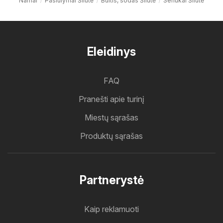
Namai
Pasiūlymai Šilutė
Buitis, sodas Šilutė
Senukai Šilutė
Eleidinys
FAQ
Pranešti apie turinį
Miestų sąrašas
Produktų sąrašas
Partnerystė
Kaip reklamuoti