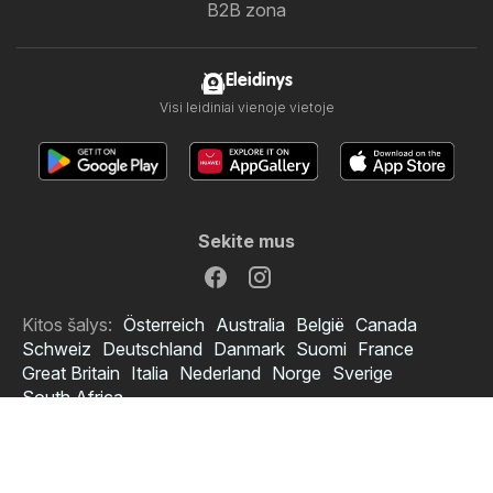
B2B zona
Eleidinys
Visi leidiniai vienoje vietoje
Sekite mus
Kitos šalys:
Österreich
Australia
België
Canada
Schweiz
Deutschland
Danmark
Suomi
France
Great Britain
Italia
Nederland
Norge
Sverige
South Africa
Copyright © 2026
Eleidinys.lt
.