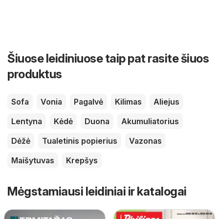
Šiuose leidiniuose taip pat rasite šiuos
produktus
Sofa
Vonia
Pagalvė
Kilimas
Aliejus
Lentyna
Kėdė
Duona
Akumuliatorius
Dėžė
Tualetinis popierius
Vazonas
Maišytuvas
Krepšys
Mėgstamiausi leidiniai ir katalogai