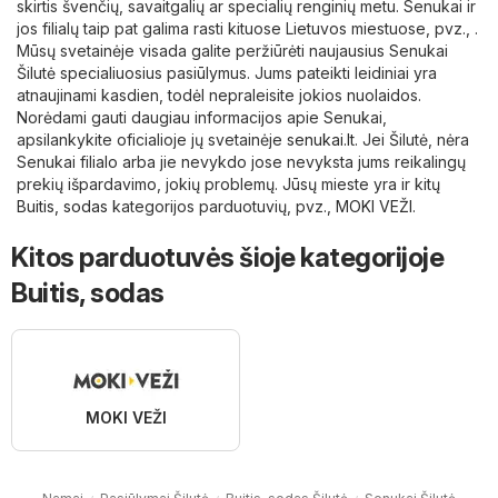
skirtis švenčių, savaitgalių ar specialių renginių metu. Senukai ir
jos filialų taip pat galima rasti kituose Lietuvos miestuose, pvz., .
Mūsų svetainėje visada galite peržiūrėti naujausius Senukai
Šilutė specialiuosius pasiūlymus. Jums pateikti leidiniai yra
atnaujinami kasdien, todėl nepraleisite jokios nuolaidos.
Norėdami gauti daugiau informacijos apie Senukai,
apsilankykite oficialioje jų svetainėje
senukai.lt
. Jei Šilutė, nėra
Senukai filialo arba jie nevykdo jose nevyksta jums reikalingų
prekių išpardavimo, jokių problemų. Jūsų mieste yra ir kitų
Buitis, sodas
kategorijos parduotuvių, pvz.,
MOKI VEŽI
.
Kitos parduotuvės šioje kategorijoje
Buitis, sodas
MOKI VEŽI