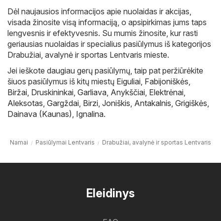
Dėl naujausios informacijos apie nuolaidas ir akcijas,
visada žinosite visą informaciją, o apsipirkimas jums taps
lengvesnis ir efektyvesnis. Su mumis žinosite, kur rasti
geriausias nuolaidas ir specialius pasiūlymus iš kategorijos
Drabužiai, avalynė ir sportas Lentvaris mieste.
Jei ieškote daugiau gerų pasiūlymų, taip pat peržiūrėkite
šiuos pasiūlymus iš kitų miestų
Eiguliai
,
Fabijoniškės
,
Biržai
,
Druskininkai
,
Garliava
,
Anykščiai
,
Elektrėnai
,
Aleksotas
,
Gargždai
,
Birzi
,
Joniškis
,
Antakalnis
,
Grigiškės
,
Dainava (Kaunas)
,
Ignalina
.
Namai
Pasiūlymai Lentvaris
Drabužiai, avalynė ir sportas Lentvaris
Eleidinys