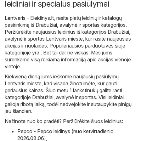
leidiniai ir specialūs pasiūlymai
Lentvaris - Eleidinys.lt
, rasite platų leidinių ir katalogų
pasirinkimą iš
Drabužiai, avalynė ir sportas
kategorijos.
Peržiūrėkite naujausius leidinius iš kategorijos Drabužiai,
avalynė ir sportas Lentvaris mieste, kur rasite naujausias
akcijas ir nuolaidas. Populiariausios parduotuvės šioje
kategorijoje yra . Bet tai dar ne viskas. Mes jums
surenkame visą reikiamą informaciją apie akcijas vienoje
vietoje.
Kiekvieną dieną jums ieškome naujausių pasiūlymų
Lentvaris mieste, kad visada žinotumėte, kur gauti
geriausius kainas. Šiuo metu 1 lankstinukų galite rasti
kategorijoje Drabužiai, avalynė ir sportas. Visi leidiniai
galioja ribotą laiką, todėl nedvejokite ir sutaupykite pinigų
jau šiandien.
Nežinote nuo ko pradėti? Peržiūrėkite šiuos leidinius:
Pepco - Pepco leidinys (nuo ketvirtadienio
2026.08.06)
,