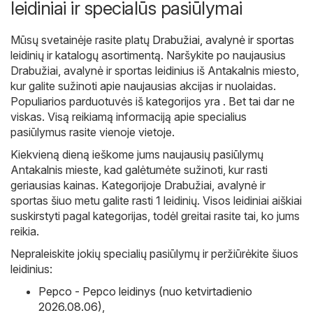
leidiniai ir specialūs pasiūlymai
Mūsų svetainėje rasite platų
Drabužiai, avalynė ir sportas
leidinių ir katalogų asortimentą. Naršykite po naujausius
Drabužiai, avalynė ir sportas leidinius iš Antakalnis miesto,
kur galite sužinoti apie naujausias akcijas ir nuolaidas.
Populiarios parduotuvės iš kategorijos yra . Bet tai dar ne
viskas. Visą reikiamą informaciją apie specialius
pasiūlymus rasite vienoje vietoje.
Kiekvieną dieną ieškome jums naujausių pasiūlymų
Antakalnis mieste, kad galėtumėte sužinoti, kur rasti
geriausias kainas. Kategorijoje Drabužiai, avalynė ir
sportas šiuo metu galite rasti 1 leidinių. Visos leidiniai aiškiai
suskirstyti pagal kategorijas, todėl greitai rasite tai, ko jums
reikia.
Nepraleiskite jokių specialių pasiūlymų ir peržiūrėkite šiuos
leidinius:
Pepco - Pepco leidinys (nuo ketvirtadienio
2026.08.06)
,