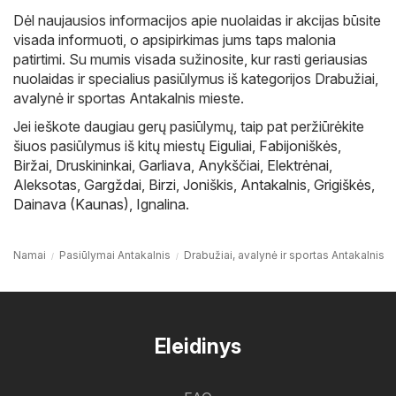
Dėl naujausios informacijos apie nuolaidas ir akcijas būsite
visada informuoti, o apsipirkimas jums taps malonia
patirtimi. Su mumis visada sužinosite, kur rasti geriausias
nuolaidas ir specialius pasiūlymus iš kategorijos Drabužiai,
avalynė ir sportas Antakalnis mieste.
Jei ieškote daugiau gerų pasiūlymų, taip pat peržiūrėkite
šiuos pasiūlymus iš kitų miestų
Eiguliai
,
Fabijoniškės
,
Biržai
,
Druskininkai
,
Garliava
,
Anykščiai
,
Elektrėnai
,
Aleksotas
,
Gargždai
,
Birzi
,
Joniškis
,
Antakalnis
,
Grigiškės
,
Dainava (Kaunas)
,
Ignalina
.
Namai
Pasiūlymai Antakalnis
Drabužiai, avalynė ir sportas Antakalnis
Eleidinys