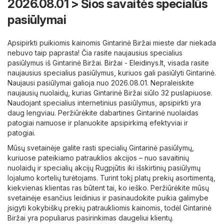
2026.08.01 > Šios savaitės specialūs
pasiūlymai
Apsipirkti puikiomis kainomis Gintarinė Biržai mieste dar niekada
nebuvo taip paprasta! Čia rasite naujausius specialius
pasiūlymus iš Gintarinė Biržai.
Biržai - Eleidinys.lt
, visada rasite
naujausius specialius pasiūlymus, kuriuos gali pasiūlyti Gintarinė.
Naujausi pasiūlymai galioja nuo 2026.08.01. Nepraleiskite
naujausių nuolaidų, kurias Gintarinė Biržai siūlo 32 puslapiuose.
Naudojant specialius internetinius pasiūlymus, apsipirkti yra
daug lengviau. Peržiūrėkite dabartines Gintarinė nuolaidas
patogiai namuose ir planuokite apsipirkimą efektyviai ir
patogiai.
Mūsų svetainėje galite rasti specialių Gintarinė pasiūlymų,
kuriuose pateikiamo patrauklios akcijos – nuo ​​savaitinių
nuolaidų ir specialių akcijų Rugpjūtis iki išskirtinių pasiūlymų
lojalumo kortelių turėtojams. Turint tokį platų prekių asortimentą,
kiekvienas klientas ras būtent tai, ko ieško. Peržiūrėkite mūsų
svetainėje esančius leidinius ir pasinaudokite puikia galimybe
įsigyti kokybiškų prekių patraukliomis kainomis, todėl Gintarinė
Biržai yra populiarus pasirinkimas daugeliui klientų.