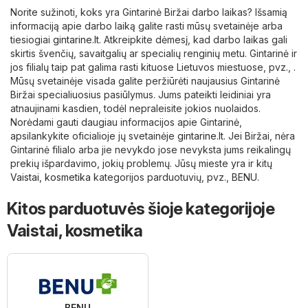
Norite sužinoti, koks yra Gintarinė Biržai darbo laikas? Išsamią
informaciją apie darbo laiką galite rasti mūsų svetainėje arba
tiesiogiai
gintarine.lt
. Atkreipkite dėmesį, kad darbo laikas gali
skirtis švenčių, savaitgalių ar specialių renginių metu. Gintarinė ir
jos filialų taip pat galima rasti kituose Lietuvos miestuose, pvz., .
Mūsų svetainėje visada galite peržiūrėti naujausius Gintarinė
Biržai specialiuosius pasiūlymus. Jums pateikti leidiniai yra
atnaujinami kasdien, todėl nepraleisite jokios nuolaidos.
Norėdami gauti daugiau informacijos apie Gintarinė,
apsilankykite oficialioje jų svetainėje
gintarine.lt
. Jei Biržai, nėra
Gintarinė filialo arba jie nevykdo jose nevyksta jums reikalingų
prekių išpardavimo, jokių problemų. Jūsų mieste yra ir kitų
Vaistai, kosmetika
kategorijos parduotuvių, pvz.,
BENU
.
Kitos parduotuvės šioje kategorijoje
Vaistai, kosmetika
BENU