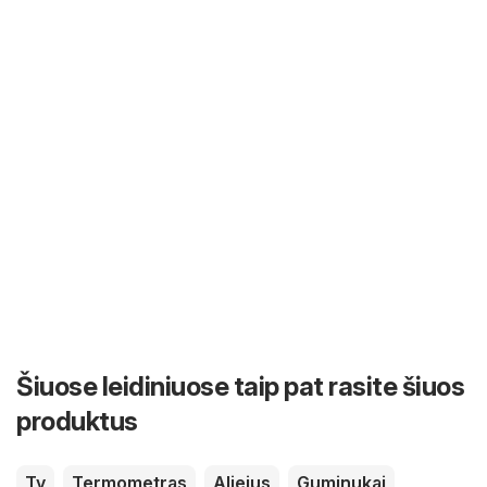
Šiuose leidiniuose taip pat rasite šiuos
produktus
Tv
Termometras
Aliejus
Guminukai