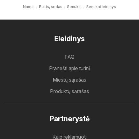
Namai
Buitis, sodas
Senukai
Senukai leidinys
Eleidinys
FAQ
Pranešti apie turinį
Miestų sąrašas
Produktų sąrašas
Partnerystė
Kaip reklamuoti