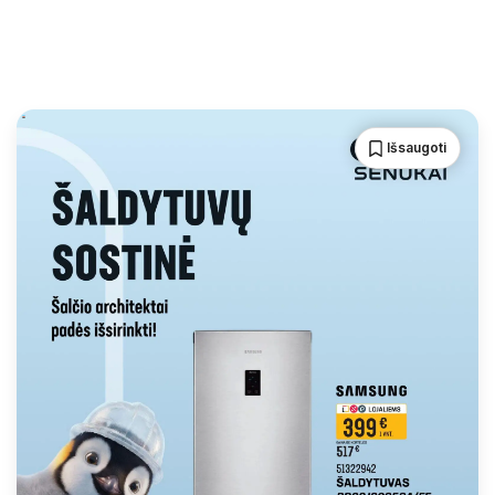
Išsaugoti