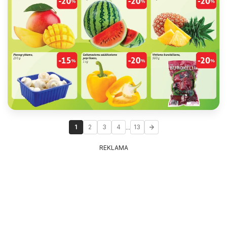
...
1
2
3
4
13
REKLAMA