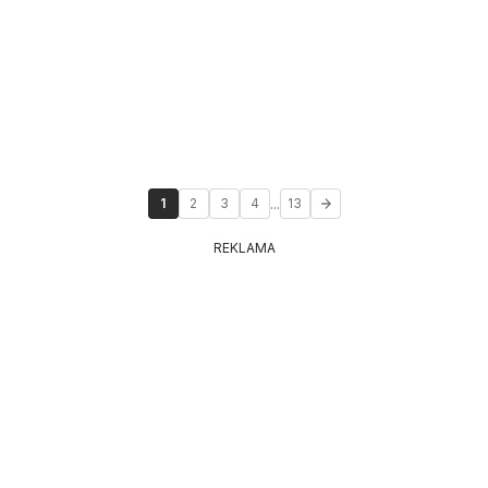
...
1
2
3
4
13
REKLAMA