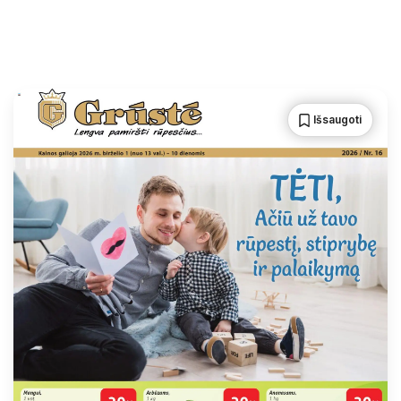
Išsaugoti