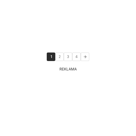
1
2
3
4
REKLAMA