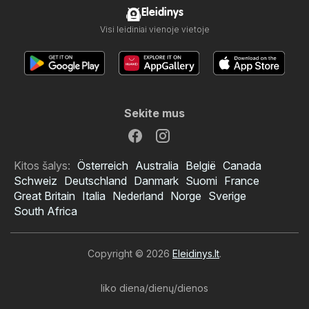
Eleidinys
Visi leidiniai vienoje vietoje
Sekite mus
Kitos šalys:
Österreich
Australia
België
Canada
Schweiz
Deutschland
Danmark
Suomi
France
Great Britain
Italia
Nederland
Norge
Sverige
South Africa
Copyright © 2026
Eleidinys.lt
.
liko diena/dienų/dienos