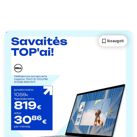
Išsaugoti