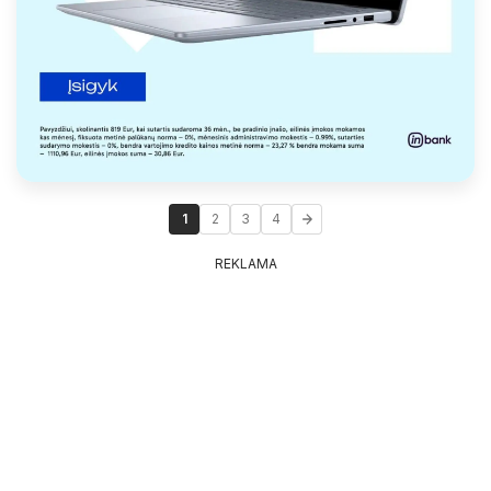
1
2
3
4
REKLAMA