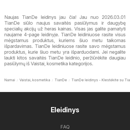
Naujas TianDe leidinys jau čia! Jau nuo 2026.03.01
TianDe siūlo naujus savaitės pasiūlymus ir daugybę
specialių akcijų už heras kainas. Visas jas galite pamatyti
naujame 4-page leidinyje. TianDe leidiniuose rasite visus
mėgstamus produktus, kuriems šiuo metu taikomas
išpardavimas. TianDe leidiniuose rasite savo mėgstamus
produktus, kurie šiuo metu yra išparduodami. Jei negalite
laukti kitos savaitės TianDe leidinio, peržiūrėkite daugiau
pasiūlymų iš Vaistai, kosmetika kategorijos.
Namai
Vaistai, kosmetika
TianDe
TianDe leidinys - Klestėkite su Ti
Eleidinys
FAQ