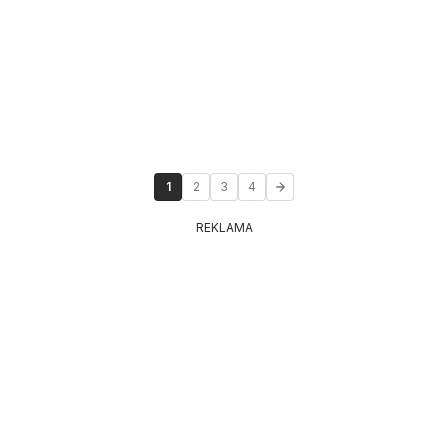
1
2
3
4
REKLAMA