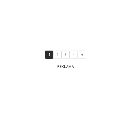
1
2
3
4
REKLAMA