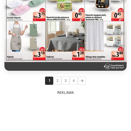
1
2
3
4
REKLAMA