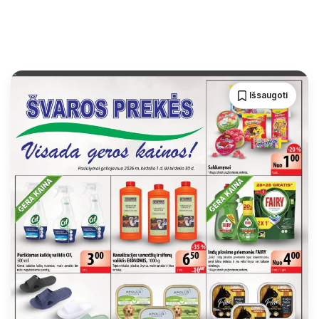
Išsaugoti