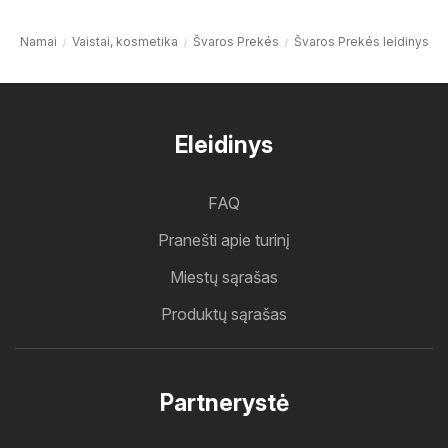
Namai
Vaistai, kosmetika
Švaros Prekés
Švaros Prekés leidinys
Eleidinys
FAQ
Pranešti apie turinį
Miestų sąrašas
Produktų sąrašas
Partnerystė