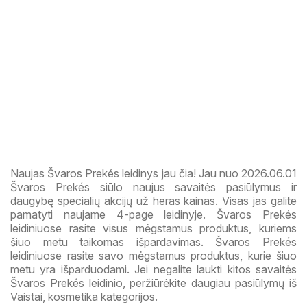
Naujas Švaros Prekés leidinys jau čia! Jau nuo 2026.06.01
Švaros Prekés siūlo naujus savaitės pasiūlymus ir
daugybę specialių akcijų už heras kainas. Visas jas galite
pamatyti naujame 4-page leidinyje. Švaros Prekés
leidiniuose rasite visus mėgstamus produktus, kuriems
šiuo metu taikomas išpardavimas. Švaros Prekés
leidiniuose rasite savo mėgstamus produktus, kurie šiuo
metu yra išparduodami. Jei negalite laukti kitos savaitės
Švaros Prekés leidinio, peržiūrėkite daugiau pasiūlymų iš
Vaistai, kosmetika kategorijos.