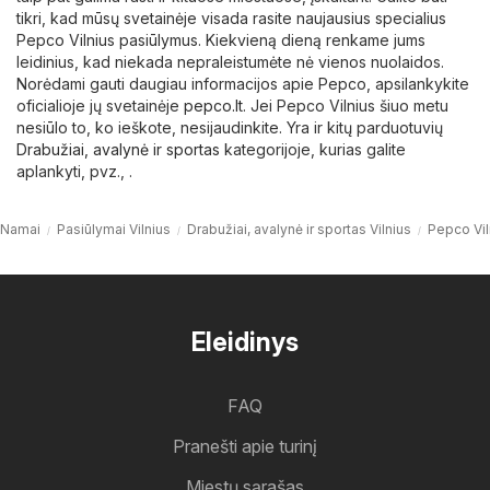
tikri, kad mūsų svetainėje visada rasite naujausius specialius
Pepco Vilnius pasiūlymus. Kiekvieną dieną renkame jums
leidinius, kad niekada nepraleistumėte nė vienos nuolaidos.
Norėdami gauti daugiau informacijos apie Pepco, apsilankykite
oficialioje jų svetainėje
pepco.lt
. Jei Pepco Vilnius šiuo metu
nesiūlo to, ko ieškote, nesijaudinkite. Yra ir kitų parduotuvių
Drabužiai, avalynė ir sportas
kategorijoje, kurias galite
aplankyti, pvz., .
Namai
Pasiūlymai Vilnius
Drabužiai, avalynė ir sportas Vilnius
Pepco Vil
Eleidinys
FAQ
Pranešti apie turinį
Miestų sąrašas