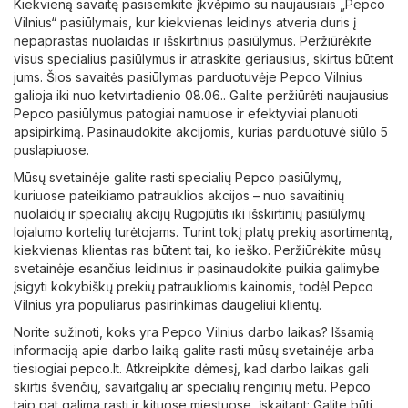
Kiekvieną savaitę pasisemkite įkvėpimo su naujausiais „Pepco
Vilnius“ pasiūlymais, kur kiekvienas leidinys atveria duris į
nepaprastas nuolaidas ir išskirtinius pasiūlymus. Peržiūrėkite
visus specialius pasiūlymus ir atraskite geriausius, skirtus būtent
jums. Šios savaitės pasiūlymas parduotuvėje Pepco Vilnius
galioja iki nuo ketvirtadienio 08.06.. Galite peržiūrėti naujausius
Pepco pasiūlymus patogiai namuose ir efektyviai planuoti
apsipirkimą. Pasinaudokite akcijomis, kurias parduotuvė siūlo 5
puslapiuose.
Mūsų svetainėje galite rasti specialių Pepco pasiūlymų,
kuriuose pateikiamo patrauklios akcijos – nuo ​​savaitinių
nuolaidų ir specialių akcijų Rugpjūtis iki išskirtinių pasiūlymų
lojalumo kortelių turėtojams. Turint tokį platų prekių asortimentą,
kiekvienas klientas ras būtent tai, ko ieško. Peržiūrėkite mūsų
svetainėje esančius leidinius ir pasinaudokite puikia galimybe
įsigyti kokybiškų prekių patraukliomis kainomis, todėl Pepco
Vilnius yra populiarus pasirinkimas daugeliui klientų.
Norite sužinoti, koks yra Pepco Vilnius darbo laikas? Išsamią
informaciją apie darbo laiką galite rasti mūsų svetainėje arba
tiesiogiai
pepco.lt
. Atkreipkite dėmesį, kad darbo laikas gali
skirtis švenčių, savaitgalių ar specialių renginių metu. Pepco
taip pat galima rasti ir kituose miestuose, įskaitant: Galite būti