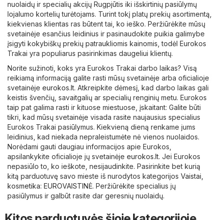
nuolaidų ir specialių akcijų Rugpjūtis iki išskirtinių pasiūlymų
lojalumo kortelių turėtojams. Turint tokį platų prekių asortimentą,
kiekvienas klientas ras būtent tai, ko ieško. Peržiūrėkite mūsų
svetainėje esančius leidinius ir pasinaudokite puikia galimybe
įsigyti kokybiškų prekių patraukliomis kainomis, todėl Eurokos
Trakai yra populiarus pasirinkimas daugeliui klientų.
Norite sužinoti, koks yra Eurokos Trakai darbo laikas? Visą
reikiamą informaciją galite rasti mūsų svetainėje arba oficialioje
svetainėje
eurokos.lt
. Atkreipkite dėmesį, kad darbo laikas gali
keistis švenčių, savaitgalių ar specialių renginių metu. Eurokos
taip pat galima rasti ir kituose miestuose, įskaitant: Galite būti
tikri, kad mūsų svetainėje visada rasite naujausius specialius
Eurokos Trakai pasiūlymus. Kiekvieną dieną renkame jums
leidinius, kad niekada nepraleistumėte nė vienos nuolaidos.
Norėdami gauti daugiau informacijos apie Eurokos,
apsilankykite oficialioje jų svetainėje
eurokos.lt
. Jei Eurokos
nepasiūlo to, ko ieškote, nesijaudinkite. Pasirinkite bet kurią
kitą parduotuvę savo mieste iš nurodytos kategorijos
Vaistai,
kosmetika
:
EUROVAISTINĖ
. Peržiūrėkite specialius jų
pasiūlymus ir galbūt rasite dar geresnių nuolaidų.
Kitos parduotuvės šioje kategorijoje