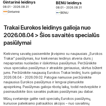
Gintarinė leidinys
BENU leidinys
08.01 - 2026.08.31
08.01 - 2026.08.31
Gintarinė
BENU
Trakai Eurokos leidinys galioja nuo
2026.08.04 > Šios savaitės specialūs
pasiūlymai
Kiekvieną savaitę pasisemkite įkvėpimo su naujausiais „Eurokos
Trakai“ pasiūlymais, kur kiekvienas leidinys atveria duris į
nepaprastas nuolaidas ir išskirtinius pasiūlymus. Peržiūrėkite
visus specialius pasiūlymus ir atraskite geriausius, skirtus būtent
jums. Peržiūrėkite naujausią Eurokos Trakai leidinį, kuris galioja
2026.08.04 - 2026.09.02. Patogiai namuose peržiūrėkite
naujausius Eurokos pasiūlymus ir lengvai planuokite
apsipirkimą. Pasiūlymas galioja ribotą laiką, todėl nedvejokite ir
pasinaudokite šios savaitės puikiais pasiūlymais jau dabar.
Mūsų svetainėje galite rasti specialių Eurokos pasiūlymų,
kuriuose pateikiamo patrauklios akcijos – nuo ​​savaitinių