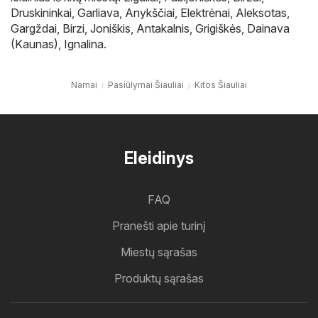
Druskininkai
,
Garliava
,
Anykščiai
,
Elektrėnai
,
Aleksotas
,
Gargždai
,
Birzi
,
Joniškis
,
Antakalnis
,
Grigiškės
,
Dainava
(Kaunas)
,
Ignalina
.
Namai
Pasiūlymai Šiauliai
Kitos Šiauliai
Eleidinys
FAQ
Pranešti apie turinį
Miestų sąrašas
Produktų sąrašas