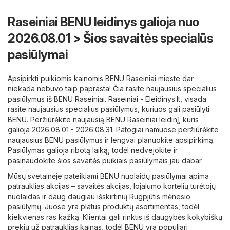
Raseiniai BENU leidinys galioja nuo
2026.08.01 > Šios savaitės specialūs
pasiūlymai
Apsipirkti puikiomis kainomis BENU Raseiniai mieste dar
niekada nebuvo taip paprasta! Čia rasite naujausius specialius
pasiūlymus iš BENU Raseiniai.
Raseiniai - Eleidinys.lt
, visada
rasite naujausius specialius pasiūlymus, kuriuos gali pasiūlyti
BENU. Peržiūrėkite naujausią BENU Raseiniai leidinį, kuris
galioja 2026.08.01 - 2026.08.31. Patogiai namuose peržiūrėkite
naujausius BENU pasiūlymus ir lengvai planuokite apsipirkimą.
Pasiūlymas galioja ribotą laiką, todėl nedvejokite ir
pasinaudokite šios savaitės puikiais pasiūlymais jau dabar.
Mūsų svetainėje pateikiami BENU nuolaidų pasiūlymai apima
patrauklias akcijas – savaitės akcijas, lojalumo kortelių turėtojų
nuolaidas ir daug daugiau išskirtinių Rugpjūtis mėnesio
pasiūlymų. Juose yra platus produktų asortimentas, todėl
kiekvienas ras kažką. Klientai gali rinktis iš daugybės kokybiškų
prekių už patrauklias kainas, todėl BENU yra populiari