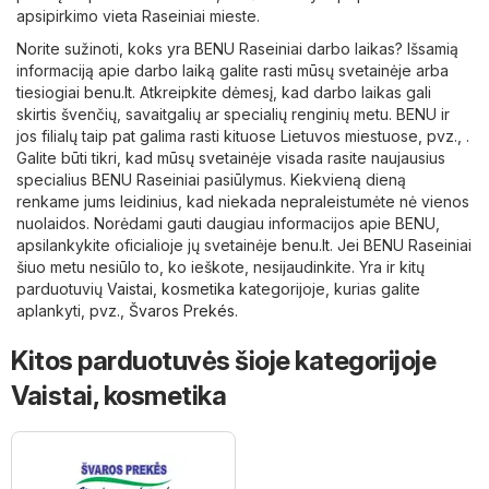
apsipirkimo vieta Raseiniai mieste.
Norite sužinoti, koks yra BENU Raseiniai darbo laikas? Išsamią
informaciją apie darbo laiką galite rasti mūsų svetainėje arba
tiesiogiai
benu.lt
. Atkreipkite dėmesį, kad darbo laikas gali
skirtis švenčių, savaitgalių ar specialių renginių metu. BENU ir
jos filialų taip pat galima rasti kituose Lietuvos miestuose, pvz., .
Galite būti tikri, kad mūsų svetainėje visada rasite naujausius
specialius BENU Raseiniai pasiūlymus. Kiekvieną dieną
renkame jums leidinius, kad niekada nepraleistumėte nė vienos
nuolaidos. Norėdami gauti daugiau informacijos apie BENU,
apsilankykite oficialioje jų svetainėje
benu.lt
. Jei BENU Raseiniai
šiuo metu nesiūlo to, ko ieškote, nesijaudinkite. Yra ir kitų
parduotuvių
Vaistai, kosmetika
kategorijoje, kurias galite
aplankyti, pvz.,
Švaros Prekés
.
Kitos parduotuvės šioje kategorijoje
Vaistai, kosmetika