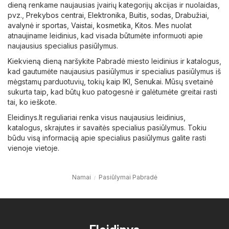
dieną renkame naujausias įvairių kategorijų akcijas ir nuolaidas,
pvz.,
Prekybos centrai
,
Elektronika
,
Buitis, sodas
,
Drabužiai,
avalynė ir sportas
,
Vaistai, kosmetika
,
Kitos
. Mes nuolat
atnaujiname leidinius, kad visada būtumėte informuoti apie
naujausius specialius pasiūlymus.
Kiekvieną dieną naršykite Pabradė miesto leidinius ir katalogus,
kad gautumėte naujausius pasiūlymus ir specialius pasiūlymus iš
mėgstamų parduotuvių, tokių kaip
IKI
,
Senukai
. Mūsų svetainė
sukurta taip, kad būtų kuo patogesnė ir galėtumėte greitai rasti
tai, ko ieškote.
Eleidinys.lt reguliariai renka visus naujausius leidinius,
katalogus, skrajutes ir savaitės specialius pasiūlymus. Tokiu
būdu visą informaciją apie specialius pasiūlymus galite rasti
vienoje vietoje.
Namai
Pasiūlymai Pabradė