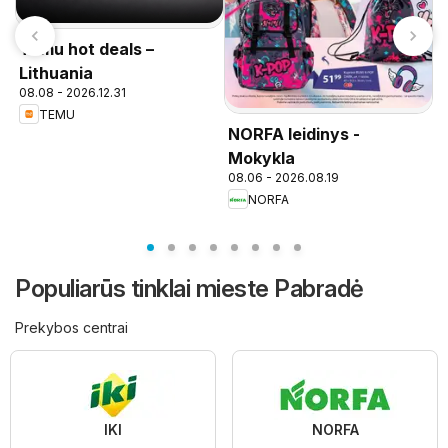
Temu hot deals –
Lithuania
08.08 - 2026.12.31
TEMU
NORFA leidinys -
P
n
Mokykla
08.06 - 2026.08.19
NORFA
Populiarūs tinklai mieste Pabradė
Prekybos centrai
IKI
NORFA