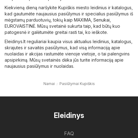
Kiekvieną dieną naršykite Kupiškis miesto leidinius ir katalogus,
kad gautumėte naujausius pasiūlymus ir specialius pasiūlymus iš
mėgstamų parduotuvių, tokių kaip
MAXIMA
,
Senukai
,
EUROVAISTINĖ
. Mūsų svetainė sukurta taip, kad būtų kuo
patogesnė ir galėtumėte greitai rasti tai, ko ieškote.
Eleidinys.lt reguliariai kaupia visus aktualius leidinius, katalogus,
skrajutes ir savaitės pasiūlymus, kad visą informaciją apie
nuolaidas ir akcijas rastumėte vienoje vietoje, o tai palengvins
apsipirkimą. Mūsų svetainės dėka jūs turite informaciją apie
naujausius pasiūlymus ir nuolaidas.
Namai
Pasiūlymai Kupiškis
Eleidinys
FAQ