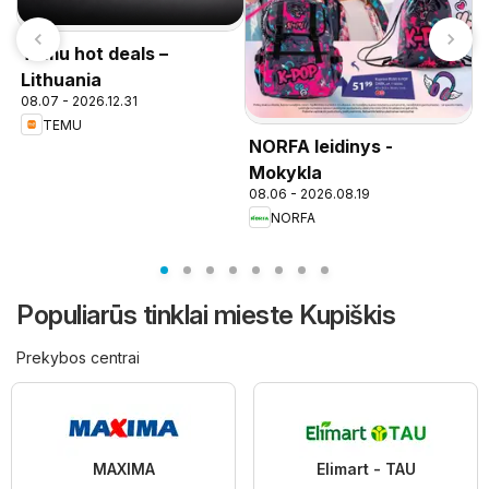
Temu hot deals –
Lithuania
08.07 - 2026.12.31
TEMU
NORFA leidinys -
P
n
Mokykla
08.06 - 2026.08.19
NORFA
Populiarūs tinklai mieste Kupiškis
Prekybos centrai
MAXIMA
Elimart - TAU