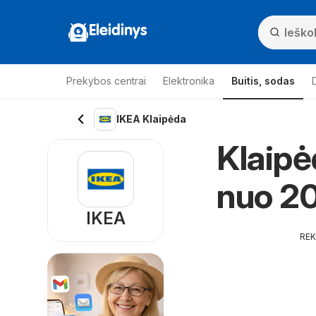
Eleidinys
Prekybos centrai
Elektronika
Buitis, sodas
IKEA Klaipėda
Klaipė
nuo 20
IKEA
RE