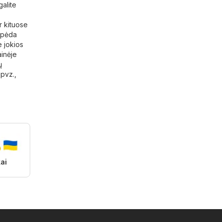
galite
ir kituose
aipėda
e jokios
ainėje
ų
pvz.,
ai