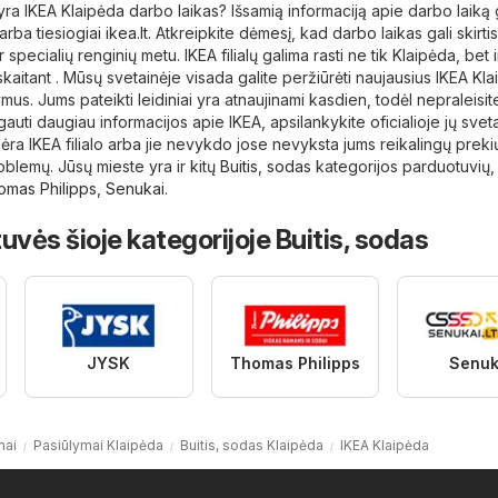
 yra IKEA Klaipėda darbo laikas? Išsamią informaciją apie darbo laiką 
arba tiesiogiai
ikea.lt
. Atkreipkite dėmesį, kad darbo laikas gali skirtis
 specialių renginių metu. IKEA filialų galima rasti ne tik Klaipėda, bet 
skaitant . Mūsų svetainėje visada galite peržiūrėti naujausius IKEA Kl
mus. Jums pateikti leidiniai yra atnaujinami kasdien, todėl nepraleisit
auti daugiau informacijos apie IKEA, apsilankykite oficialioje jų svet
nėra IKEA filialo arba jie nevykdo jose nevyksta jums reikalingų preki
oblemų. Jūsų mieste yra ir kitų
Buitis, sodas
kategorijos parduotuvių, 
omas Philipps
,
Senukai
.
uvės šioje kategorijoje Buitis, sodas
JYSK
Thomas Philipps
Senuk
ai
Pasiūlymai Klaipėda
Buitis, sodas Klaipėda
IKEA Klaipėda