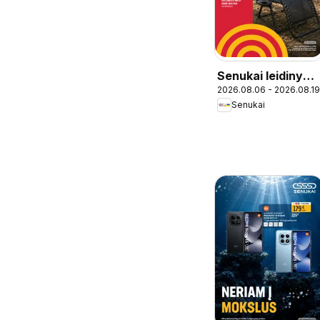
Senukai leidinys -
2026.08.06 - 2026.08.19
Leidinys Nr. 27
Senukai