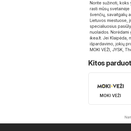
Norite sužinoti, koks
rasti mūsų svetainėje 
švenčių, savaitgalių ar
Lietuvos miestuose, į
specialiuosius pasiūly
nuolaidos. Norėdami g
ikea.lt
. Jei Klaipėda, 
išpardavimo, jokių pr
MOKI VEŽI
,
JYSK
,
Th
Kitos parduot
MOKI VEŽI
Nam