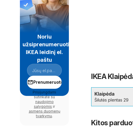
Noriu
užsiprenumeruoti
IKEA leidinį el.
paštu
IKEA Klaipėd
Prenumeruoti
Prisijungdami
Klaipėda
sutinkate su
Šilutės plentas 29
naudojimo
sąlygomis
ir
asmens duomenų
tvarkymu
.
Kitos parduo