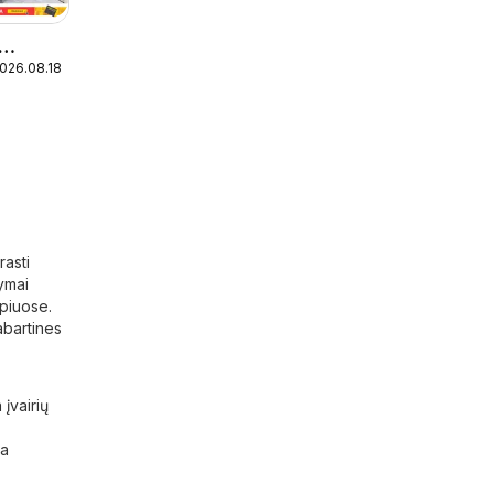
2026.08.18
rasti
lymai
apiuose.
abartines
 įvairių
da