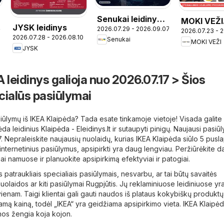
Senukai leidinys -
MOKI VEŽI
JYSK leidinys
4
2026.07.29 - 2026.09.07
Leidinys Nr. 25
2026.07.23 - 
leidinys
2026.07.28 - 2026.08.10
Senukai
MOKI VEŽI
JYSK
 leidinys galioja nuo 2026.07.17 > Šios
cialūs pasiūlymai
iūlymų iš IKEA Klaipėda? Tada esate tinkamoje vietoje! Visada galite 
ėda leidinius
Klaipėda - Eleidinys.lt
ir sutaupyti pinigų. Naujausi pasiū
7. Nepraleiskite naujausių nuolaidų, kurias IKEA Klaipėda siūlo 5 pusl
internetinius pasiūlymus, apsipirkti yra daug lengviau. Peržiūrėkite d
ai namuose ir planuokite apsipirkimą efektyviai ir patogiai.
os patraukliais specialiais pasiūlymais, nesvarbu, ar tai būtų savaitės
uolaidos ar kiti pasiūlymai Rugpjūtis. Jų reklaminiuose leidiniuose yra
vienam. Taigi klientai gali gauti naudos iš plataus kokybiškų produktų
amą kainą, todėl „IKEA“ yra geidžiama apsipirkimo vieta. IKEA Klaipė
nos žengia koja kojon.