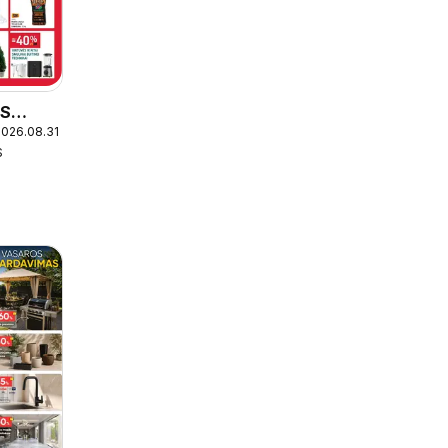
AS
2026.08.31
S