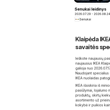
Senukai leidinys
2026.07.29 - 2026.08.2
Senukai
Klaipėda IKEA
savaitės spe
Ieškote naujausių pas
naujausius IKEA Klaip
galioja nuo 2026.07.1
Naudojant specialius 
IKEA nuolaidas patogi
IKEA išsiskiria iš mini
pasiūlymai, lojalumo n
produktų, skirtų kiek
asortimento už priein
kokybė ir puikios kai