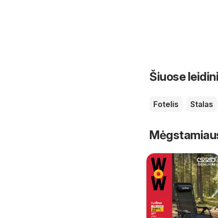
Šiuose leidin
Fotelis
Stalas
Mėgstamiausi 