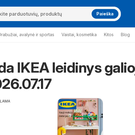
Paieška
Drabužiai, avalynė ir sportas
Vaistai, kosmetika
Kitos
Blog
da IKEA leidinys galio
26.07.17
KLAMA