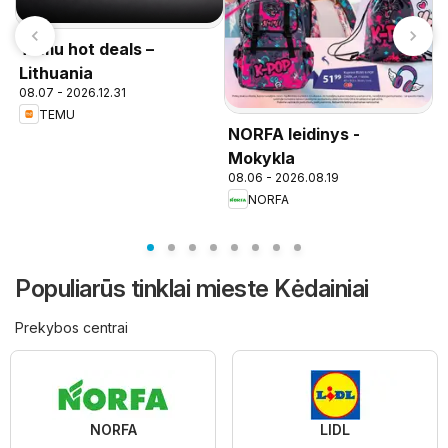
Temu hot deals –
Lithuania
08.07 - 2026.12.31
TEMU
NORFA leidinys -
P
n
Mokykla
08.06 - 2026.08.19
NORFA
Populiarūs tinklai mieste Kėdainiai
Prekybos centrai
NORFA
LIDL