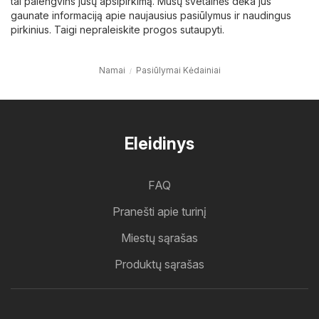
tai palengvins jūsų apsipirkimą. Mūsų svetainės dėka jūs
gaunate informaciją apie naujausius pasiūlymus ir naudingus
pirkinius. Taigi nepraleiskite progos sutaupyti.
Namai
Pasiūlymai Kėdainiai
Eleidinys
FAQ
Pranešti apie turinį
Miestų sąrašas
Produktų sąrašas