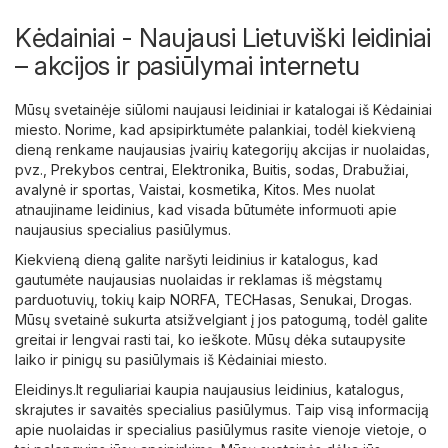
Kėdainiai - Naujausi Lietuviški leidiniai
– akcijos ir pasiūlymai internetu
Mūsų svetainėje siūlomi naujausi leidiniai ir katalogai iš Kėdainiai
miesto. Norime, kad apsipirktumėte palankiai, todėl kiekvieną
dieną renkame naujausias įvairių kategorijų akcijas ir nuolaidas,
pvz.,
Prekybos centrai
,
Elektronika
,
Buitis, sodas
,
Drabužiai,
avalynė ir sportas
,
Vaistai, kosmetika
,
Kitos
. Mes nuolat
atnaujiname leidinius, kad visada būtumėte informuoti apie
naujausius specialius pasiūlymus.
Kiekvieną dieną galite naršyti leidinius ir katalogus, kad
gautumėte naujausias nuolaidas ir reklamas iš mėgstamų
parduotuvių, tokių kaip
NORFA
,
TECHasas
,
Senukai
,
Drogas
.
Mūsų svetainė sukurta atsižvelgiant į jos patogumą, todėl galite
greitai ir lengvai rasti tai, ko ieškote. Mūsų dėka sutaupysite
laiko ir pinigų su pasiūlymais iš Kėdainiai miesto.
Eleidinys.lt reguliariai kaupia naujausius leidinius, katalogus,
skrajutes ir savaitės specialius pasiūlymus. Taip visą informaciją
apie nuolaidas ir specialius pasiūlymus rasite vienoje vietoje, o